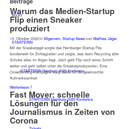
Beiträge
Warum das Medien-Startup
BLOG
Flip einen Sneaker
produziert
13. Oktober 2022
/
in
Allgemein
,
Startup News
/
von
Mathias Jäger
STARTERiN
Mit der Sneakerjagd sorgte das Hamburger Startup Flip
bundesweit für Schlagzeilen und zeigte, was beim Recycling alter
Schuhe alles im Argen liegt. Jetzt geht Flip noch einen Schritt
weiter und geht selbst unter die Sneakerproduzenten. Eine
STARTERiN Hamburg 2025 Konferenz
Crowdfunding-Kampagne sorgt dabei für die gewünschte
Aufmerksamkeit.
Weiterlesen
Fast Mover: schnelle
STARTERiN Hamburg 2025 Konferenz
Lösungen für den
Journalismus in Zeiten von
Corona
Tickets