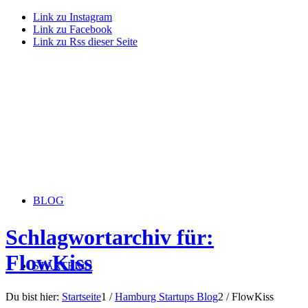
Link zu Instagram
Link zu Facebook
Link zu Rss dieser Seite
BLOG
Schlagwortarchiv für:
FlowKiss
STARTERiN
Du bist hier:
Startseite
1
/
Hamburg Startups Blog
2
/
FlowKiss