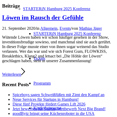
Beiträge
STARTERiN Hamburg 2025 Konferenz
Löwen im Rausch der Gefühle
21. September 2020
/
in
Allgemein
,
Events
/
von
Mathias Jäger
STARTERiN Hamburg 2025 Konferenz
Wütende Löwen haben wir schon häufiger gesehen in der Show,
investitionsfreudige sowieso, und manchmal sind sie auch gerührt.
In dieser Folge musste einer von ihnen sogar weinend das Studio
verlassen. Wer das war und wie sich Forest Gum, FLOWKISS,
Breaklethics, Klang2 und letsact bei „Die Höhle der Löwen“
Tickets
geschlagen haben, steht in unserer Zusammenfassung!
Weiterlesen
Programm
Recent Posts
Spiceboys sagen Schweißfüßen mit Zimt den Kampf an
Neue Services für Startups in Hamburg!
Diese fünf Projekte fördert Games Lift 2026
Kinderbetreuung
Jetzt bewerben für Startup-Wettbewerb Next Big Brand!
goodBytz bringt seine Küchenroboter in die USA