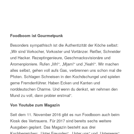
Foodboom ist Gourmetpunk
Besonders sympathisch ist die Authentizität der Köche selbst:
„Wir sind Vorkocher, Vorkoster und Vortänzer. Reißer, Schneider
und Hacker. Rezeptingenieure, Geschmacksvisionäre und
Aromenpioniere. Rufen „Iiih!“, „Mjam!“ und „Yeah!“. Wir machen
alles selbst, gehen voll aufs Gas, verbrennen uns schon mal die
Pfoten. Schlagen Schneisen in den Kochdschungel und spielen
gerne Fremdenführer. Haben Ecken und Kanten und
norddeutschen Charme. U
nd wenn du denkst, wir nehmen den
Mund zu voll, dann probier erstmal“.
Von Youtube zum Magazin
Seit dem 11. November 2016 gibt es nun Foodboom auch beim
Kiosk des Vertrauens. Für 2017 sind bereits sechs weitere
Ausgaben geplant. Das Magazin besteht aus drei
Kochberreichen: „Unter Freunden“, „Unter uns“ und „Unterwegs“.