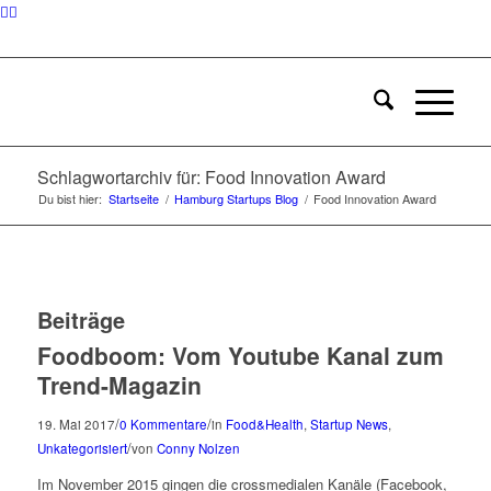
Schlagwortarchiv für: Food Innovation Award
Du bist hier:
Startseite
/
Hamburg Startups Blog
/
Food Innovation Award
Beiträge
Foodboom: Vom Youtube Kanal zum
Trend-Magazin
/
/
19. Mai 2017
0 Kommentare
in
Food&Health
,
Startup News
,
/
Unkategorisiert
von
Conny Nolzen
Im November 2015 gingen die crossmedialen Kanäle (Facebook,