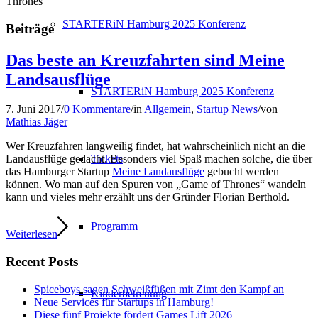
Thrones
STARTERiN Hamburg 2025 Konferenz
Beiträge
Das beste an Kreuzfahrten sind Meine
Landsausflüge
STARTERiN Hamburg 2025 Konferenz
7. Juni 2017
/
0 Kommentare
/
in
Allgemein
,
Startup News
/
von
Mathias Jäger
Wer Kreuzfahren langweilig findet, hat wahrscheinlich nicht an die
Tickets
Landausflüge gedacht. Besonders viel Spaß machen solche, die über
das Hamburger Startup
Meine Landausflüge
gebucht werden
können. Wo man auf den Spuren von „Game of Thrones“ wandeln
kann und vieles mehr erzählt uns der Gründer Florian Berthold.
Programm
Weiterlesen
Recent Posts
Spiceboys sagen Schweißfüßen mit Zimt den Kampf an
Kinderbetreuung
Neue Services für Startups in Hamburg!
Diese fünf Projekte fördert Games Lift 2026