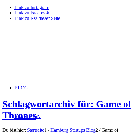
Link zu Instagram
Link zu Facebook
Link zu Rss dieser Seite
BLOG
Schlagwortarchiv für: Game of
Thrones
STARTERiN
Du bist hier:
Startseite
1
/
Hamburg Startups Blog
2
/
Game of