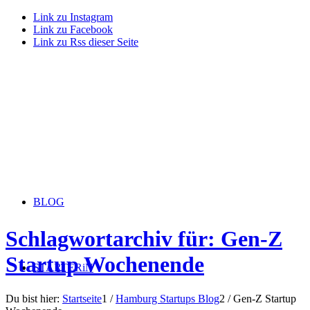
Link zu Instagram
Link zu Facebook
Link zu Rss dieser Seite
BLOG
Schlagwortarchiv für: Gen-Z
Startup Wochenende
STARTERiN
Du bist hier:
Startseite
1
/
Hamburg Startups Blog
2
/
Gen-Z Startup