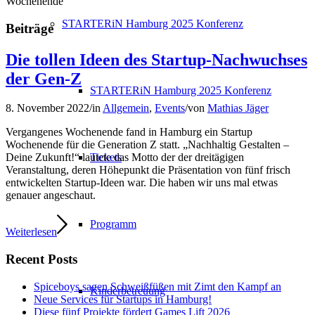
Wochenende
STARTERiN Hamburg 2025 Konferenz
Beiträge
Die tollen Ideen des Startup-Nachwuchses
der Gen-Z
STARTERiN Hamburg 2025 Konferenz
8. November 2022
/
in
Allgemein
,
Events
/
von
Mathias Jäger
Vergangenes Wochenende fand in Hamburg ein Startup
Wochenende für die Generation Z statt. „Nachhaltig Gestalten –
Tickets
Deine Zukunft!“ lautete das Motto der der dreitägigen
Veranstaltung, deren Höhepunkt die Präsentation von fünf frisch
entwickelten Startup-Ideen war. Die haben wir uns mal etwas
genauer angeschaut.
Programm
Weiterlesen
Recent Posts
Spiceboys sagen Schweißfüßen mit Zimt den Kampf an
Kinderbetreuung
Neue Services für Startups in Hamburg!
Diese fünf Projekte fördert Games Lift 2026