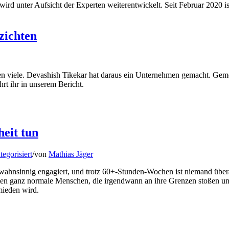
und wird unter Aufsicht der Experten weiterentwickelt. Seit Febru
zichten
n viele. Devashish Tikekar hat daraus ein Unternehmen gemacht. Geme
t ihr in unserem Bericht.
eit tun
egorisiert
/
von
Mathias Jäger
wahnsinnig engagiert, und trotz 60+-Stunden-Wochen ist niemand überarb
rbeiten ganz normale Menschen, die irgendwann an ihre Grenzen stoßen 
ieden wird.