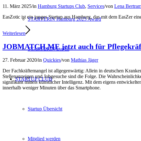
11. März 2025
/
in
Hamburg Startups Club
,
Services
/
von
Lena Bertra
EasZotic ist ein junges Startup aus Hamburg, das mit dem EasZer ein
STARTERiN Hamburg 2025 Award
Weiterlesen
JOBMATCH.ME jetzt auch für Pflegekrä
STARTERiN Lunch
27. Februar 2020
/
in
Quickies
/
von
Mathias Jäger
Der Fachkräftemangel ist allgegenwärtig: Allein in deutschen Kranke
Stellenanzeigen und Jobgesuche sind die Folge. Die Wahrscheinlichkei
STARTUP CLUB
signifikant mittels künstlicher Intelligenz. Mit dem eigens entwic
innerhalb weniger Minuten über das Smartphone.
Startup Übersicht
Mitglied werden