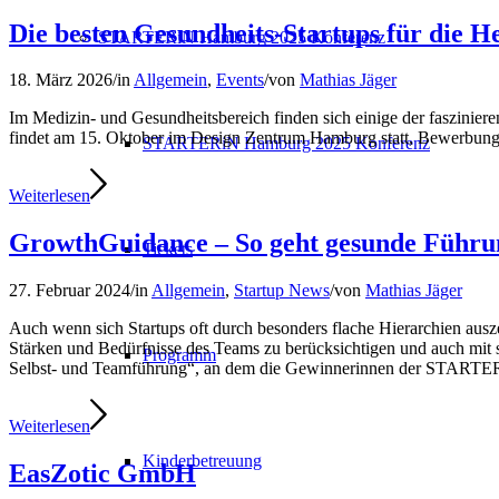
Die besten Gesundheits-Startups für die H
STARTERiN Hamburg 2025 Konferenz
18. März 2026
/
in
Allgemein
,
Events
/
von
Mathias Jäger
Im Medizin- und Gesundheitsbereich finden sich einige der fasziniere
findet am 15. Oktober im Design Zentrum Hamburg statt, Bewerbu
STARTERiN Hamburg 2025 Konferenz
Weiterlesen
GrowthGuidance – So geht gesunde Führun
Tickets
27. Februar 2024
/
in
Allgemein
,
Startup News
/
von
Mathias Jäger
Auch wenn sich Startups oft durch besonders flache Hierarchien au
Stärken und Bedürfnisse des Teams zu berücksichtigen und auch mit 
Programm
Selbst- und Teamführung“, an dem die Gewinnerinnen der STARTE
Weiterlesen
Kinderbetreuung
EasZotic GmbH