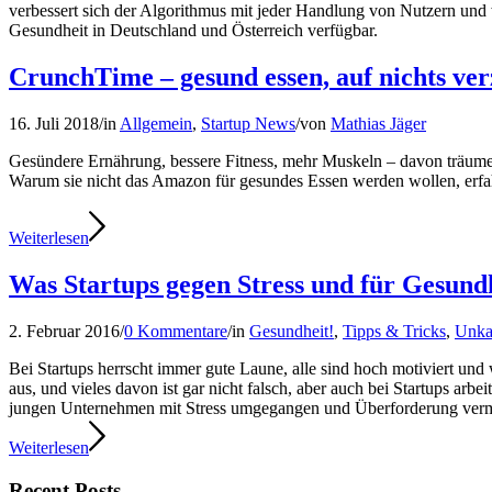
verbessert sich der Algorithmus mit jeder Handlung von Nutzern 
Gesundheit in Deutschland und Österreich verfügbar.
CrunchTime – gesund essen, auf nichts ver
16. Juli 2018
/
in
Allgemein
,
Startup News
/
von
Mathias Jäger
Gesündere Ernährung, bessere Fitness, mehr Muskeln – davon träume
Warum sie nicht das Amazon für gesundes Essen werden wollen, erfahr
Weiterlesen
Was Startups gegen Stress und für Gesundh
2. Februar 2016
/
0 Kommentare
/
in
Gesundheit!
,
Tipps & Tricks
,
Unkat
Bei Startups herrscht immer gute Laune, alle sind hoch motiviert und 
aus, und vieles davon ist gar nicht falsch, aber auch bei Startups a
jungen Unternehmen mit Stress umgegangen und Überforderung verm
Weiterlesen
Recent Posts