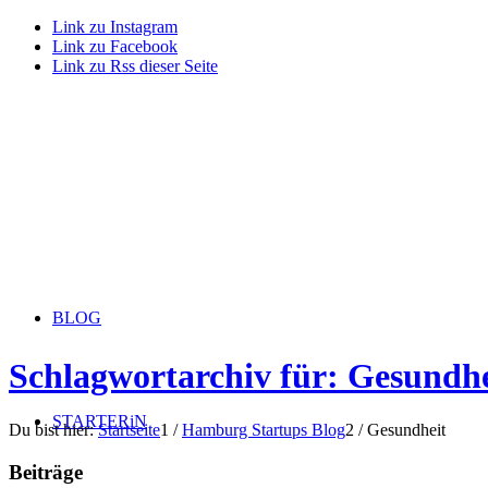
Link zu Instagram
Link zu Facebook
Link zu Rss dieser Seite
BLOG
Schlagwortarchiv für: Gesundhe
STARTERiN
Du bist hier:
Startseite
1
/
Hamburg Startups Blog
2
/
Gesundheit
Beiträge