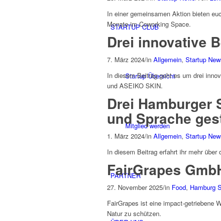
In einer gemeinsamen Aktion bieten euc
Monate im Coworking Space.
STARTUP CLUB
Drei innovative 
7. März 2024
/
in
Allgemein
,
Startup New
In diesem Beitrag geht es um drei inn
Startup Übersicht
und ASEIKO SKIN.
Drei Hamburger S
und Sprache gest
Mitglied werden
1. März 2024
/
in
Allgemein
,
Startup New
In diesem Beitrag erfahrt ihr mehr über
FairGrapes Gmb
PARTNER
27. November 2025
/
in
Food
,
Hamburg S
FairGrapes ist eine impact-getriebene
Natur zu schützen.