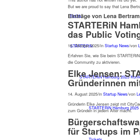
But we are proud to say that
Lena Bert
Einträge von Lena Bertram
BLOG
STARTERiN Hambu
das Public Votin
16. Oktober 2025
/
in
Startup News
/
von
STARTERiN
Erfahren Sie, wie Sie beim STARTERiN 
die Community zu aktivieren.
Elke Jensen: ST
STARTERiN Hamburg 2025 Konf
Gründerinnen mit
14. August 2025
/
in
Startup News
/
von
L
Gründerin Elke Jensen zeigt mit CityC
STARTERiN Hamburg 2025 
zum Gründen in jedem Alter macht.
Bürgerschaftswah
für Startups im
Tickets