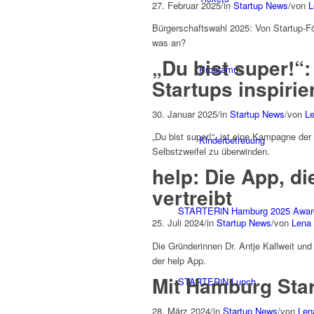
27. Februar 2025
/
in
Startup News
/
von
L
Bürgerschaftswahl 2025: Von Startup-Fö
was an?
„Du bist super!“
Programm
Startups inspiri
30. Januar 2025
/
in
Startup News
/
von
Le
„Du bist super!“, ist eine Kampagne der
Kinderbetreuung
Selbstzweifel zu überwinden.
help: Die App, d
vertreibt
STARTERiN Hamburg 2025 Awar
25. Juli 2024
/
in
Startup News
/
von
Lena
Die Gründerinnen Dr. Antje Kallweit un
der help App.
Mit Hamburg Star
STARTERiN Lunch
28. März 2024
/
in
Startup News
/
von
Len