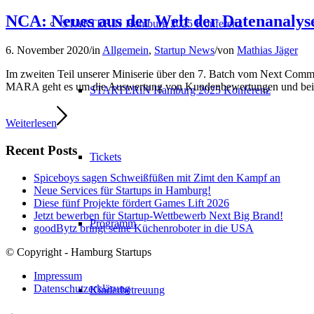
NCA: Neues aus der Welt der Datenanalys
STARTERiN Hamburg 2025 Konferenz
6. November 2020
/
in
Allgemein
,
Startup News
/
von
Mathias Jäger
Im zweiten Teil unserer Miniserie über den 7. Batch vom Next Comme
MARA geht es um die Auswertung von Kundenbewertungen und bei G
STARTERiN Hamburg 2025 Konferenz
Weiterlesen
Recent Posts
Tickets
Spiceboys sagen Schweißfüßen mit Zimt den Kampf an
Neue Services für Startups in Hamburg!
Diese fünf Projekte fördert Games Lift 2026
Jetzt bewerben für Startup-Wettbewerb Next Big Brand!
Programm
goodBytz bringt seine Küchenroboter in die USA
© Copyright - Hamburg Startups
Impressum
Datenschutzerklärung
Kinderbetreuung