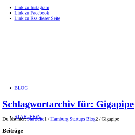
Link zu Instagram
Link zu Facebook
Link zu Rss dieser Seite
BLOG
Schlagwortarchiv für: Gigapipe
STARTERiN
Du bist hier:
Startseite
1
/
Hamburg Startups Blog
2
/
Gigapipe
Beiträge