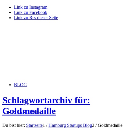
Link zu Instagram
Link zu Facebook
Link zu Rss dieser Seite
BLOG
Schlagwortarchiv für:
Goldmedaille
STARTERiN
Du bist hier:
Startseite
1
/
Hamburg Startups Blog
2
/
Goldmedaille