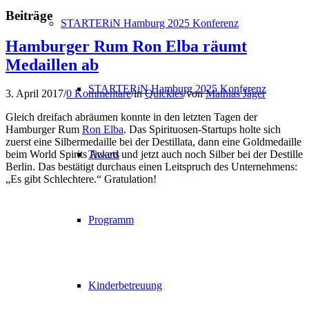
Beiträge
STARTERiN Hamburg 2025 Konferenz
Hamburger Rum Ron Elba räumt
Medaillen ab
STARTERiN Hamburg 2025 Konferenz
3. April 2017
/
0 Kommentare
/
in
Quickies
/
von
Mathias Jäger
Gleich dreifach abräumen konnte in den letzten Tagen der
Hamburger Rum
Ron Elba
. Das Spirituosen-Startups holte sich
zuerst eine Silbermedaille bei der Destillata, dann eine Goldmedaille
Tickets
beim World Spirits Award und jetzt auch noch Silber bei der Destille
Berlin. Das bestätigt durchaus einen Leitspruch des Unternehmens:
„Es gibt Schlechtere.“ Gratulation!
Programm
Kinderbetreuung