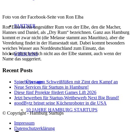
Foto von der Facebook-Seite von Ron Elba
PARTNER
Ron Elba ist ein ungesüßter Rum von der Elbe, den die Macher,
Hannes und Daniel, als „Dry Rum“ bezeichnen. Ganz aus Hamburg
kommt er zwar nicht (die Melasse stammt aus Mauritius), aber die
Veredelung findet in der Hansestadt statt. Dabei kommt besonders
weiches Wasser aus Norddeutschland zum Einsatz, das
höchstwahrscheinlich nicht aus der Elbe stammt, auch wenn der
ÜBER UNS
Name das suggeriert.
Recent Posts
Spiceboys sagen Schweißfüßen mit Zimt den Kampf an
Über uns
Neue Services für Startups in Hamburg!
Diese fünf Projekte fördert Games Lift 2026
Jetzt bewerben für Startup-Wettbewerb Next Big Brand!
goodBytz bringt seine Küchenroboter in die USA
10 JAHRE HAMBURG STARTUPS
© Copyright - Hamburg Startups
Impressum
Datenschutzerklärung