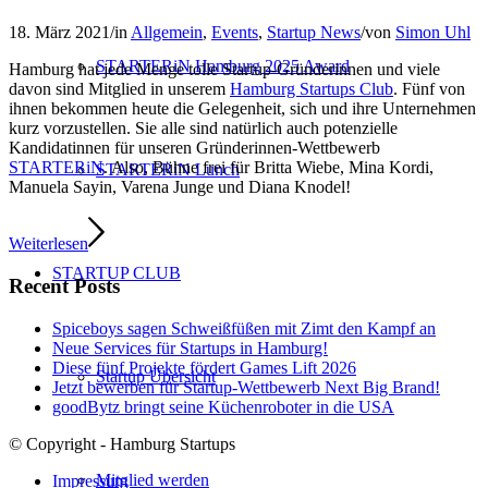
18. März 2021
/
in
Allgemein
,
Events
,
Startup News
/
von
Simon Uhl
STARTERiN Hamburg 2025 Award
Hamburg hat jede Menge tolle Startup-Gründerinnen und viele
davon sind Mitglied in unserem
Hamburg Startups Club
. Fünf von
ihnen bekommen heute die Gelegenheit, sich und ihre Unternehmen
kurz vorzustellen. Sie alle sind natürlich auch potenzielle
Kandidatinnen für unseren Gründerinnen-Wettbewerb
STARTERiN
. Also, Bühne frei für Britta Wiebe, Mina Kordi,
STARTERiN Lunch
Manuela Sayin, Varena Junge und Diana Knodel!
Weiterlesen
STARTUP CLUB
Recent Posts
Spiceboys sagen Schweißfüßen mit Zimt den Kampf an
Neue Services für Startups in Hamburg!
Diese fünf Projekte fördert Games Lift 2026
Startup Übersicht
Jetzt bewerben für Startup-Wettbewerb Next Big Brand!
goodBytz bringt seine Küchenroboter in die USA
© Copyright - Hamburg Startups
Mitglied werden
Impressum