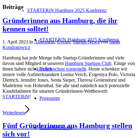
Beiträge
STARTERiN Hamburg 2025 Konferenz
Gründerinnen aus Hamburg, die ihr
kennen solltet!
STARTERiN Hamburg 2025 Konferenz
1. April 2021
/
in
Allgemein
,
Events
,
Startup News
/
von
Sarah
Kondratowicz
Hamburg hat jede Menge tolle Startup-Gründerinnen und viele
davon sind Mitglied in unserem
Hamburg Startups Club
. Einige von
Tickets
ihnen haben sich
kürzlich schon vorgestellt
. Heute schenken wir
unsere volle Aufmerksamkeit Louisa Verch, Evgeniya Polo, Victoria
Dietrich, Jennifer Jones, Senta Sieper, Theresa Grotendorst und
Madeleine von Hohenthal. Sie alle sind natürlich auch potenzielle
Kandidatinnen für unseren Gründerinnen-Wettbewerb
STARTERiN
!
Programm
Weiterlesen
Fünf Gründerinnen aus Hamburg stellen
Kinderbetreuung
sich vor!