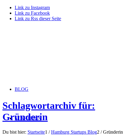
Link zu Instagram
Link zu Facebook
Link zu Rss dieser Seite
BLOG
Schlagwortarchiv für:
Gründerin
STARTERiN
Du bist hier:
Startseite
1
/
Hamburg Startups Blog
2
/
Gründerin