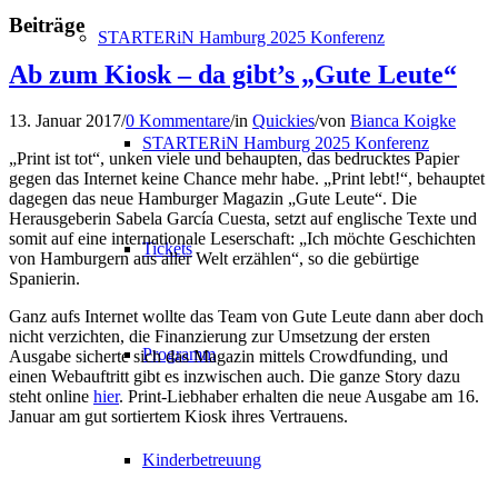
Beiträge
STARTERiN Hamburg 2025 Konferenz
Ab zum Kiosk – da gibt’s „Gute Leute“
13. Januar 2017
/
0 Kommentare
/
in
Quickies
/
von
Bianca Koigke
STARTERiN Hamburg 2025 Konferenz
„Print ist tot“, unken viele und behaupten, das bedrucktes Papier
gegen das Internet keine Chance mehr habe. „Print lebt!“, behauptet
dagegen das neue Hamburger Magazin „Gute Leute“. Die
Herausgeberin Sabela García Cuesta, setzt auf englische Texte und
somit auf eine internationale Leserschaft: „Ich möchte Geschichten
Tickets
von Hamburgern aus aller Welt erzählen“, so die gebürtige
Spanierin.
Ganz aufs Internet wollte das Team von Gute Leute dann aber doch
nicht verzichten, die Finanzierung zur Umsetzung der ersten
Programm
Ausgabe sicherte sich das Magazin mittels Crowdfunding, und
einen Webauftritt gibt es inzwischen auch. Die ganze Story dazu
steht online
hier
. Print-Liebhaber erhalten die neue Ausgabe am 16.
Januar am gut sortiertem Kiosk ihres Vertrauens.
Kinderbetreuung