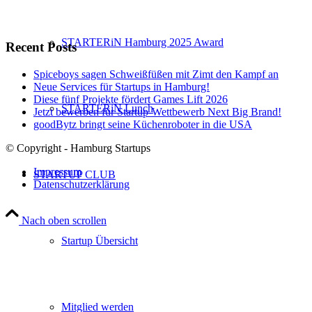
STARTERiN Hamburg 2025 Award
Recent Posts
Spiceboys sagen Schweißfüßen mit Zimt den Kampf an
Neue Services für Startups in Hamburg!
Diese fünf Projekte fördert Games Lift 2026
STARTERiN Lunch
Jetzt bewerben für Startup-Wettbewerb Next Big Brand!
goodBytz bringt seine Küchenroboter in die USA
© Copyright - Hamburg Startups
Impressum
STARTUP CLUB
Datenschutzerklärung
Nach oben scrollen
Startup Übersicht
Mitglied werden