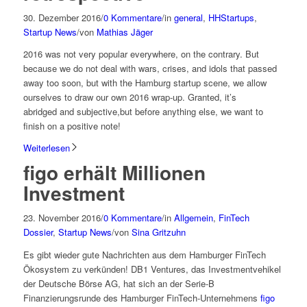
30. Dezember 2016
/
0 Kommentare
/
in
general
,
HHStartups
,
Startup News
/
von
Mathias Jäger
2016 was not very popular everywhere, on the contrary. But
because we do not deal with wars, crises, and idols that passed
away too soon, but with the Hamburg startup scene, we allow
ourselves to draw our own 2016 wrap-up. Granted, it’s
abridged and subjective,but before anything else, we want to
finish on a positive note!
Weiterlesen
figo erhält Millionen
Investment
23. November 2016
/
0 Kommentare
/
in
Allgemein
,
FinTech
Dossier
,
Startup News
/
von
Sina Gritzuhn
Es gibt wieder gute Nachrichten aus dem Hamburger FinTech
Ökosystem zu verkünden! DB1 Ventures, das Investmentvehikel
der Deutsche Börse AG, hat sich an der Serie-B
Finanzierungsrunde des Hamburger FinTech-Unternehmens
figo