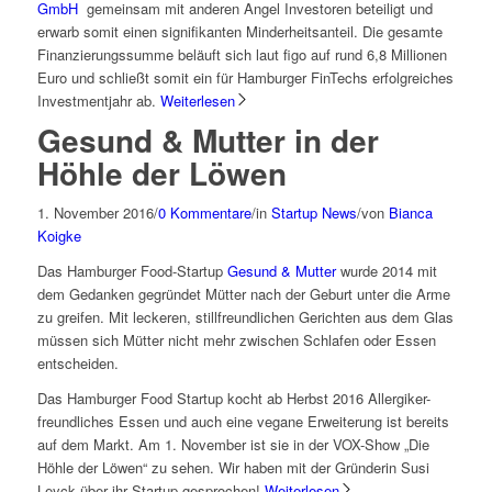
GmbH
gemeinsam mit anderen Angel Investoren beteiligt und
erwarb somit einen signifikanten Minderheitsanteil. Die gesamte
Finanzierungssumme beläuft sich laut figo auf rund 6,8 Millionen
Euro und schließt somit ein für Hamburger FinTechs erfolgreiches
Investmentjahr ab.
Weiterlesen
Gesund & Mutter in der
Höhle der Löwen
1. November 2016
/
0 Kommentare
/
in
Startup News
/
von
Bianca
Koigke
Das Hamburger Food-Startup
Gesund & Mutter
wurde 2014 mit
dem Gedanken gegründet Mütter nach der Geburt unter die Arme
zu greifen. Mit leckeren, stillfreundlichen Gerichten aus dem Glas
müssen sich Mütter nicht mehr zwischen Schlafen oder Essen
entscheiden.
Das Hamburger Food Startup kocht ab Herbst 2016 Allergiker-
freundliches Essen und auch eine vegane Erweiterung ist bereits
auf dem Markt. Am 1. November ist sie in der VOX-Show „Die
Höhle der Löwen“ zu sehen. Wir haben mit der Gründerin Susi
Leyck über ihr Startup gesprochen!
Weiterlesen