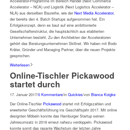
Accelerator-Programme im Bereich Handel (Next Commerce
Accelerator – NCA) und Logistik (Next Logistics Accelerator –
NLA) aus derselben Baureihe, wie der
Next Media Accelerator
,
der bereits den 4. Batch Startups aufgenommen hat. Ein
Erfolgskonzept, denn es baut auf eine ambitionierte
Gesellschafterstruktur, die hauptsächlich aus etablierten
Unternehmen besteht. Zu den Architekten der Acceleratoren
gehört das Beratungsunternehmen Skillnet. Wir haben mit Bodo
Kräter, Gründer und Managing Partner, über die neuen Projekte
gesprochen.
Weiterlesen
Online-Tischler Pickawood
startet durch
17. Januar 2017
/
0 Kommentare
/
in
Quickies
/
von
Bianca Koigke
Der Online-Tischler
Pickawood
startet mit Erfolgszahlen und
erweiterter Geschäftsführung ins Geschäftsjahr 2017. Mit online
designten Möbeln konnte das Hamburger Startup seinen
Jahresumsatz in 2016 erneut nahezu verdoppeln. Pickawood
konnte somit das rasante Wachstum der letzten Jahre