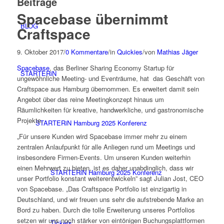
Beiträge
Spacebase übernimmt
BLOG
Craftspace
9. Oktober 2017
/
0 Kommentare
/
in
Quickies
/
von
Mathias Jäger
Spacebase
, das Berliner Sharing Economy Startup für
STARTERiN
ungewöhnliche Meeting- und Eventräume, hat das Geschäft von
Craftspace aus Hamburg übernommen. Es erweitert damit sein
Angebot über das reine Meetingkonzept hinaus um
Räumlichkeiten für kreative, handwerkliche, und gastronomische
Projekte.
STARTERiN Hamburg 2025 Konferenz
„Für unsere Kunden wird Spacebase immer mehr zu einem
zentralen Anlaufpunkt für alle Anliegen rund um Meetings und
insbesondere Firmen-Events. Um unseren Kunden weiterhin
einen Mehrwert zu bieten, ist es daher unabdinglich, dass wir
STARTERiN Hamburg 2025 Konferenz
unser Portfolio konstant weiterentwickeln” sagt Julian Jost, CEO
von Spacebase. „Das Craftspace Portfolio ist einzigartig in
Deutschland, und wir freuen uns sehr die aufstrebende Marke an
Bord zu haben. Durch die tolle Erweiterung unseres Portfolios
setzen wir uns noch stärker von eintönigen Buchungsplattformen
Tickets