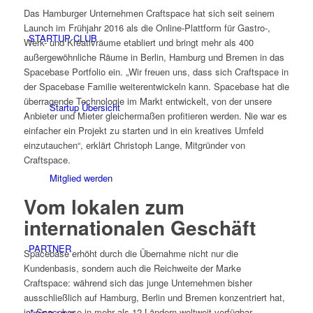
Das Hamburger Unternehmen Craftspace hat sich seit seinem
Launch im Frühjahr 2016 als die Online-Plattform für Gastro-,
STARTUP CLUB
Werk- und Kreativräume etabliert und bringt mehr als 400
außergewöhnliche Räume in Berlin, Hamburg und Bremen in das
Spacebase Portfolio ein. „Wir freuen uns, dass sich Craftspace in
der Spacebase Familie weiterentwickeln kann. Spacebase hat die
überragende Technologie im Markt entwickelt, von der unsere
Startup Übersicht
Anbieter und Mieter gleichermaßen profitieren werden. Nie war es
einfacher ein Projekt zu starten und in ein kreatives Umfeld
einzutauchen“, erklärt Christoph Lange, Mitgründer von
Craftspace.
Mitglied werden
Vom lokalen zum
internationalen Geschäft
PARTNER
Spacebase erhöht durch die Übernahme nicht nur die
Kundenbasis, sondern auch die Reichweite der Marke
Craftspace: während sich das junge Unternehmen bisher
ausschließlich auf Hamburg, Berlin und Bremen konzentriert hat,
ist Spacebase in mehr als 12 Ländern weltweit verfügbar.