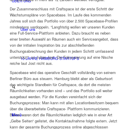
ÜBER UNS
Der Zusammenschluss mit Craftspace ist der erste Schritt der
Wachstumspläne von Spacebase. Im Laufe des kommenden
Jahres soll sich das Portfolio von über 2.500 Spacebase-Profilen
mindestens verdoppeln. “Langfristig wollen wir unseren Kunden
Über uns
eine Full-Service-Plattform anbieten. Dazu braucht es neben
einer breiten Auswahl an Räumen auch ein Serviceangebot, dass
von der initialen Inspiration bis zur abschließenden
Buchungsabrechnung den Kunden in jedem Schritt umfassend
unterstützt”, so Julian Jost. Die Fokussierung auf eine Nische
10 JAHRE HAMBURG STARTUPS
reiche laut Jost nicht aus.
Spacebase wird das operative Geschäft vollständig von seinem
Berliner Büro aus steuern. Hamburg bleibt aber als Geburtsort
das wichtigste Standbein für Craftspace, da dort die meisten
Räumlichkeiten vorhanden sind – und das Portfolio soll weiter
ausgebaut werden. Für die Kunden vereinfacht sich der
Buchungsprozess: Man kann mit allen Locationbesitzern bequem
über die überarbeitete Craftspace- Plattform kommunizieren.
Menü
Bisher waren dort die Räumlichkeiten lediglich wie in einer Art
„Gelbe Seiten“ gelistet, die Kontaktaufnahme folgte extern. Jetzt
kann der gesamte Buchungsprozess online abgeschlossen