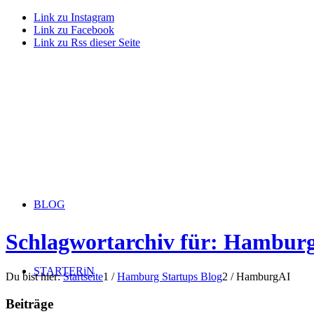
Link zu Instagram
Link zu Facebook
Link zu Rss dieser Seite
BLOG
Schlagwortarchiv für: Hambur
STARTERiN
Du bist hier:
Startseite
1
/
Hamburg Startups Blog
2
/
HamburgAI
Beiträge