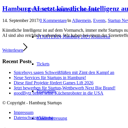
Hamburg AI setzt künstliche Intelligenz a
STARTERiN Hamburg 2025 Konferenz
14. September 2017
/
0 Kommentare
/
in
Allgemein
,
Events
,
Startup N
Künstliche Intelligenz ist auf dem Vormarsch, immer mehr Startups n
AI sind also reichlich vorhanden. Wir haben bei einem der Szenetreff
STARTERiN Hamburg 2025 Konferenz
Weiterlesen
Recent Posts
Tickets
Spiceboys sagen Schweißfüßen mit Zimt den Kampf an
Neue Services für Startups in Hamburg!
Diese fünf Projekte fördert Games Lift 2026
Jetzt bewerben für Startup-Wettbewerb Next Big Brand!
Programm
goodBytz bringt seine Küchenroboter in die USA
© Copyright - Hamburg Startups
Impressum
Datenschutzerklärung
Kinderbetreuung