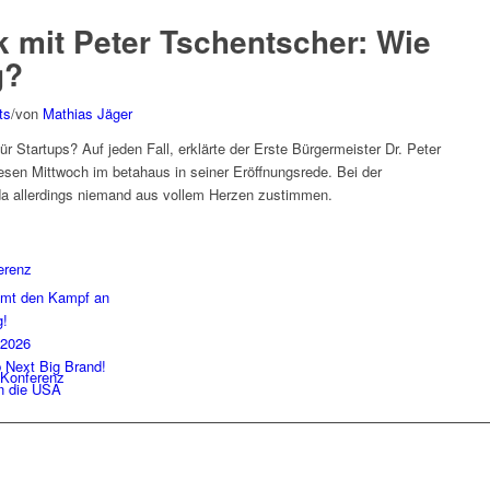
 mit Peter Tschentscher: Wie
g?
ts
/
von
Mathias Jäger
ür Startups? Auf jeden Fall, erklärte der Erste Bürgermeister Dr. Peter
sen Mittwoch im betahaus in seiner Eröffnungsrede. Bei der
da allerdings niemand aus vollem Herzen zustimmen.
erenz
imt den Kampf an
g!
 2026
b Next Big Brand!
Konferenz
in die USA