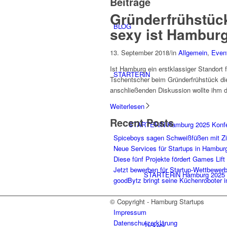
Beiträge
Gründerfrühstück
BLOG
sexy ist Hambur
13. September 2018
/
in
Allgemein
,
Even
Ist Hamburg ein erstklassiger Standort f
STARTERiN
Tschentscher beim Gründerfrühstück die
anschließenden Diskussion wollte ihm 
Weiterlesen
Recent Posts
STARTERiN Hamburg 2025 Konf
Spiceboys sagen Schweißfüßen mit Z
Neue Services für Startups in Hambur
Diese fünf Projekte fördert Games Lift
Jetzt bewerben für Startup-Wettbewer
STARTERiN Hamburg 2025 
goodBytz bringt seine Küchenroboter 
© Copyright - Hamburg Startups
Impressum
Datenschutzerklärung
Tickets