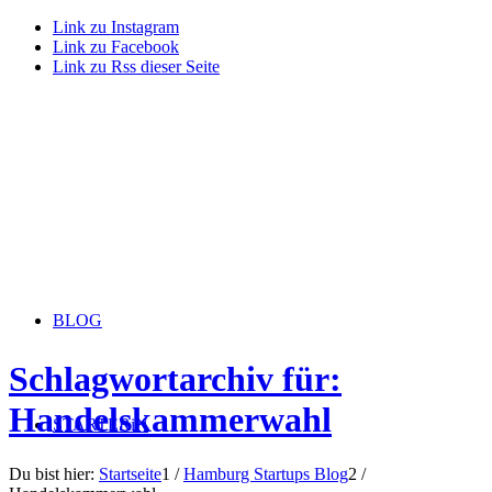
Link zu Instagram
Link zu Facebook
Link zu Rss dieser Seite
BLOG
Schlagwortarchiv für:
Handelskammerwahl
STARTERiN
Du bist hier:
Startseite
1
/
Hamburg Startups Blog
2
/