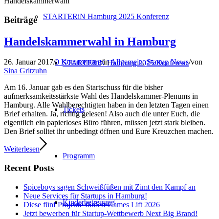
Handelskammerwahl
STARTERiN Hamburg 2025 Konferenz
Beiträge
Handelskammerwahl in Hamburg
26. Januar 2017
/
0 Kommentare
/
in
Allgemein
,
Startup News
/
von
STARTERiN Hamburg 2025 Konferenz
Sina Gritzuhn
Am 16. Januar gab es den Startschuss für die bisher
aufmerksamkeitsstärkste Wahl des Handelskammer-Plenums in
Hamburg. Alle Wahlberechtigten haben in den letzten Tagen einen
Tickets
Brief erhalten. Ja, richtig gelesen! Also auch die unter Euch, die
eigentlich ein papierloses Büro führen, müssen jetzt stark bleiben.
Den Brief solltet ihr unbedingt öffnen und Eure Kreuzchen machen.
Weiterlesen
Programm
Recent Posts
Spiceboys sagen Schweißfüßen mit Zimt den Kampf an
Neue Services für Startups in Hamburg!
Kinderbetreuung
Diese fünf Projekte fördert Games Lift 2026
Jetzt bewerben für Startup-Wettbewerb Next Big Brand!