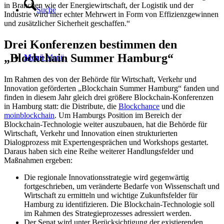
in Branchen wie der Energiewirtschaft, der Logistik und der
Suche
Industrie wird hier echter Mehrwert in Form von Effizienzgewinnen
und zusätzlicher Sicherheit geschaffen.“
Drei Konferenzen bestimmen den
„Blockchain Summer Hamburg“
Menü
Menü
Im Rahmen des von der Behörde für Wirtschaft, Verkehr und
Innovation geförderten „Blockchain Summer Hamburg“ fanden und
finden in diesem Jahr gleich drei größere Blockchain-Konferenzen
in Hamburg statt: die Distribute, die
Blockchance
und die
moinblockchain
. Um Hamburgs Position im Bereich der
Blockchain-Technologie weiter auszubauen, hat die Behörde für
Wirtschaft, Verkehr und Innovation einen strukturierten
Dialogprozess mit Expertengesprächen und Workshops gestartet.
Daraus haben sich eine Reihe weiterer Handlungsfelder und
Maßnahmen ergeben:
Die regionale Innovationsstrategie wird gegenwärtig
fortgeschrieben, um veränderte Bedarfe von Wissenschaft und
Wirtschaft zu ermitteln und wichtige Zukunftsfelder für
Hamburg zu identifizieren. Die Blockchain-Technologie soll
im Rahmen des Strategieprozesses adressiert werden.
Der Senat wird unter Berücksichtigung der existierenden