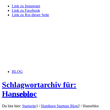
Link zu Instagram
Link zu Facebook
Link zu Rss dieser Seite
BLOG
Schlagwortarchiv für:
Hansebloc
STARTERiN
Du bist hier:
Startseite
1
/
Hamburg Startups Blog
2
/
Hansebloc