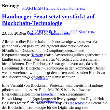
Beiträge
STARTERiN Hamburg 2025 Konferenz
Hamburger Senat setzt verstärkt auf
Blockchain-Technologie
STARTERiN Hamburg 2025 Konferenz
23. Juli 2019
/
in
Quickies
/
von
Mathias Jäger
Alle reden über Blockchain, doch nur wenige wissen, was da
gerade wirklich passiert. Weitgehend unbemerkt von der
öffentlichen Diskussion um Disruptionspotenzial und
Tickets
Kryptowährungen wird an realen Anwendungsfällen gearbeitet, die
künftig einen echten Mehrwert für Wirtschaft und Gesellschaft
bieten können. Der Hamburger Senat geht davon aus, dass die
Bedeutung der Blockchain-Technologie in den kommenden Jahren
weiter zunehmen wird und legt den ersten umfassenden Bericht zu
den Blockchain-Aktivitäten der Hansestadt vor.
Programm
Eine Vielzahl von Blockchain-Projekten wird bereits in Hamburg
pilotiert und umgesetzt. Ende Mai 2019 ist beispielsweise die
Energiehandelsplattform
Enerchain
nach zweijähriger
Entwicklungs- und Erprobungszeit live gegangen. Im Digital Hub
Kinderbetreuung
Logistics werden im Rahmen des Projekts
Hansebloc
die Potenziale
der Blockchain-Technologie für die Digitalisierung von