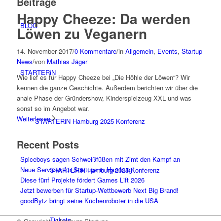
Beiträge
Happy Cheeze: Da werden
BLOG
Löwen zu Veganern
14. November 2017
/
0 Kommentare
/
in
Allgemein
,
Events
,
Startup
News
/
von
Mathias Jäger
STARTERiN
Wie lief es für Happy Cheeze bei „Die Höhle der Löwen“? Wir
kennen die ganze Geschichte. Außerdem berichten wir über die
anale Phase der Gründershow, Kinderspielzeug XXL und was
sonst so im Angebot war.
Weiterlesen
STARTERiN Hamburg 2025 Konferenz
Recent Posts
Spiceboys sagen Schweißfüßen mit Zimt den Kampf an
Neue Services für Startups in Hamburg!
STARTERiN Hamburg 2025 Konferenz
Diese fünf Projekte fördert Games Lift 2026
Jetzt bewerben für Startup-Wettbewerb Next Big Brand!
goodBytz bringt seine Küchenroboter in die USA
Tickets