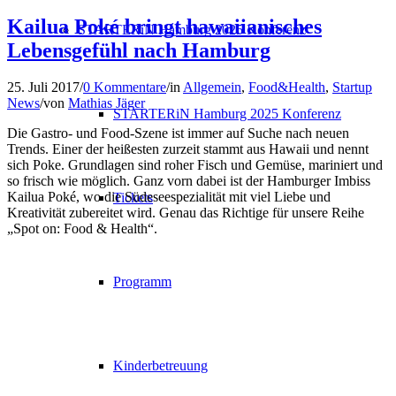
Kailua Poké bringt hawaiianisches
STARTERiN Hamburg 2025 Konferenz
Lebensgefühl nach Hamburg
25. Juli 2017
/
0 Kommentare
/
in
Allgemein
,
Food&Health
,
Startup
News
/
von
Mathias Jäger
STARTERiN Hamburg 2025 Konferenz
Die Gastro- und Food-Szene ist immer auf Suche nach neuen
Trends. Einer der heißesten zurzeit stammt aus Hawaii und nennt
sich Poke. Grundlagen sind roher Fisch und Gemüse, mariniert und
so frisch wie möglich. Ganz vorn dabei ist der Hamburger Imbiss
Kailua Poké, wo die Südeseespezialität mit viel Liebe und
Tickets
Kreativität zubereitet wird. Genau das Richtige für unsere Reihe
„Spot on: Food & Health“.
Programm
Kinderbetreuung