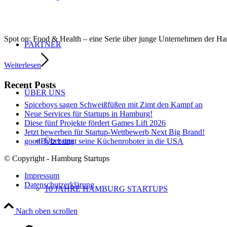
Spot on: Food & Health – eine Serie über junge Unternehmen der 
PARTNER
Weiterlesen
Recent Posts
ÜBER UNS
Spiceboys sagen Schweißfüßen mit Zimt den Kampf an
Neue Services für Startups in Hamburg!
Diese fünf Projekte fördert Games Lift 2026
Jetzt bewerben für Startup-Wettbewerb Next Big Brand!
Über uns
goodBytz bringt seine Küchenroboter in die USA
© Copyright - Hamburg Startups
Impressum
Datenschutzerklärung
10 JAHRE HAMBURG STARTUPS
Nach oben scrollen