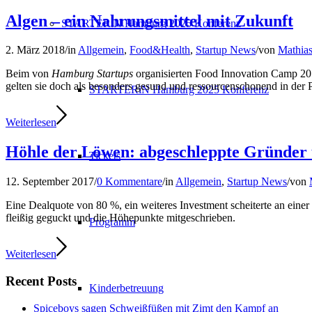
Algen – ein Nahrungsmittel mit Zukunft
STARTERiN Hamburg 2025 Konferenz
2. März 2018
/
in
Allgemein
,
Food&Health
,
Startup News
/
von
Mathias
Beim von
Hamburg Startups
organisierten Food Innovation Camp 201
gelten sie doch als besonders gesund und ressourcenschonend in der
STARTERiN Hamburg 2025 Konferenz
Weiterlesen
Höhle der Löwen: abgeschleppte Gründer
Tickets
12. September 2017
/
0 Kommentare
/
in
Allgemein
,
Startup News
/
von
Eine Dealquote von 80 %, ein weiteres Investment scheiterte an eine
fleißig geguckt und die Höhepunkte mitgeschrieben.
Programm
Weiterlesen
Recent Posts
Kinderbetreuung
Spiceboys sagen Schweißfüßen mit Zimt den Kampf an