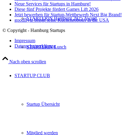
Neue Services für Startups in Hamburg!
Diese fünf Projekte fördert Games Lift 2026
Jetzt bewerben für Startup-Wettbewerb Next Big Brand!
STARTERiN Hamburg 2025 Award
goodBytz bringt seine Küchenroboter in die USA
© Copyright - Hamburg Startups
Impressum
Datenschutzerklärung
STARTERiN Lunch
Nach oben scrollen
STARTUP CLUB
Startup Übersicht
Mitglied werden