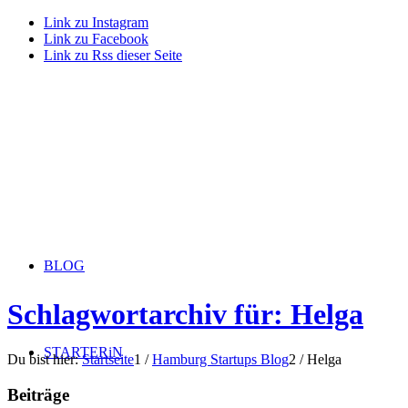
Link zu Instagram
Link zu Facebook
Link zu Rss dieser Seite
BLOG
Schlagwortarchiv für: Helga
STARTERiN
Du bist hier:
Startseite
1
/
Hamburg Startups Blog
2
/
Helga
Beiträge