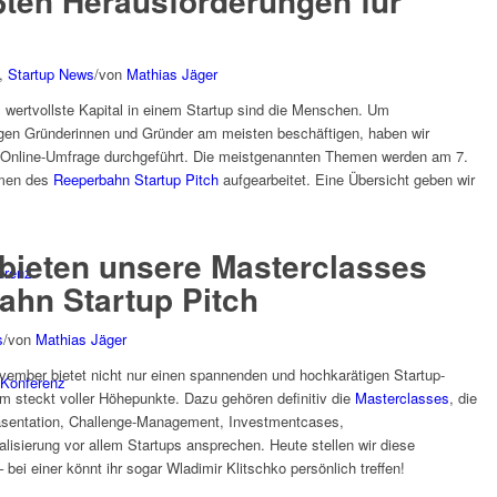
ßten Herausforderungen für
,
Startup News
/
von
Mathias Jäger
s wertvollste Kapital in einem Startup sind die Menschen. Um
gen Gründerinnen und Gründer am meisten beschäftigen, haben wir
 Online-Umfrage durchgeführt. Die meistgenannten Themen werden am 7.
hmen des
Reeperbahn Startup Pitch
aufgearbeitet. Eine Übersicht geben wir
 bieten unsere Masterclasses
erenz
ahn Startup Pitch
s
/
von
Mathias Jäger
ember bietet nicht nur einen spannenden und hochkarätigen Startup-
Konferenz
steckt voller Höhepunkte. Dazu gehören definitiv die
Masterclasses
, die
räsentation, Challenge-Management, Investmentcases,
sierung vor allem Startups ansprechen. Heute stellen wir diese
bei einer könnt ihr sogar Wladimir Klitschko persönlich treffen!