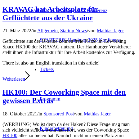
KRAVAG hat Arbeitsplatz für
STARTERiN Hamburg 2025 Konferenz
Geflüchtete aus der Ukraine
21. März 2022
/
in
Allgemein
,
Startup News
/
von
Mathias Jäger
STARTERiN Hamburg 2025 Konferenz
Geflüchtete aus der Ukraine können freie Plätze im Coworking
Space HK100 der KRAVAG nutzen. Der Hamburger Versicherer
stellt ihnen die Infrastruktur für ihre Arbeit kostenlos zur Verfügung.
There ist also an English translation in this article!
Tickets
Weiterlesen
HK100: Der Coworking Space mit den
Programm
gewissen Extras
18. Oktober 2021
/
in
Sponsored Post
/
von
Mathias Jäger
(WERBUNG) Wo ist denn da der Haken? Diese Frage mag man
Kinderbetreuung
sich vielleicht stellen, wenn man hört, was der Coworking Space
HK100
alles zu bieten hat. Nämlich nicht nur einen Platz zum