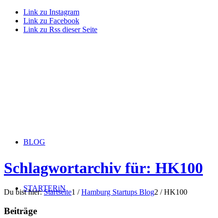
Link zu Instagram
Link zu Facebook
Link zu Rss dieser Seite
BLOG
Schlagwortarchiv für: HK100
STARTERiN
Du bist hier:
Startseite
1
/
Hamburg Startups Blog
2
/
HK100
Beiträge