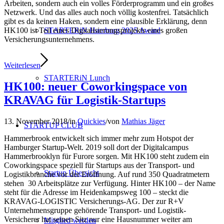
Arbeiten, sondern auch ein volles Förderprogramm und ein großes
Netzwerk. Und das alles auch noch völlig kostenfrei. Tatsächlich
gibt es da keinen Haken, sondern eine plausible Erklärung, denn
STARTERiN Hamburg 2025 Award
HK100 ist Teil eines Digitalisierungsprojekts eines großen
Versicherungsunternehmens.
Weiterlesen
STARTERiN Lunch
HK100: neuer Coworkingspace von
KRAVAG für Logistik-Startups
13. November 2018
/
in
Quickies
/
von
Mathias Jäger
STARTUP CLUB
Hammerbrook entwickelt sich immer mehr zum Hotspot der
Hamburger Startup-Welt. 2019 soll dort der Digitalcampus
Hammerbrooklyn für Furore sorgen. Mit HK100 steht zudem ein
Coworkingspace speziell für Startups aus der Transport- und
Startup Übersicht
Logistikbranche vor der Eröffnung. Auf rund 350 Quadratmetern
stehen 30 Arbeitsplätze zur Verfügung. Hinter HK100 – der Name
steht für die Adresse im Heidenkampsweg 100 – steckt die
KRAVAG-LOGISTIC Versicherungs-AG. Der zur R+V
Unternehmensgruppe gehörende Transport- und Logistik-
Versicherer hat seinen Sitz nur eine Hausnummer weiter am
Mitglied werden