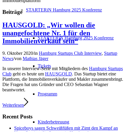
Immobilienplattform
STARTERiN Hamburg 2025 Konferenz
Beiträge
HAUSGOLD: „Wir wollen die
unangefochtene Nr. 1 für den
STARTERiN Hamburg 2025 Konferenz
Immobilienverkauf sein“
9. Oktober 2020
/
in
Hamburg Startups Club Interview
,
Startup
News
/
von
Mathias Jäger
Tickets
In unserer Interview-Serie mit Mitgliedern des
Hamburg Startups
Club
geht es heute um
HAUSGOLD
. Das Startup bietet eine
Plattform, die Immobilienverkäufer und Makler zusammenbringt.
Die Fragen hat uns Gründer und CEO Sebastian Wagner
beantwortet.
Programm
Weiterlesen
Recent Posts
Kinderbetreuung
Spiceboys sagen Schweißfüßen mit Zimt den Kampf an