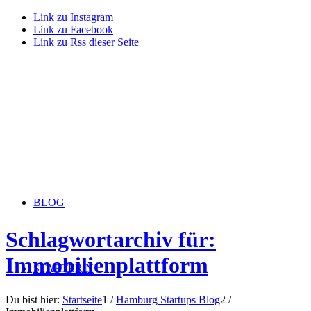
Link zu Instagram
Link zu Facebook
Link zu Rss dieser Seite
BLOG
Schlagwortarchiv für:
Immobilienplattform
STARTERiN
Du bist hier:
Startseite
1
/
Hamburg Startups Blog
2
/