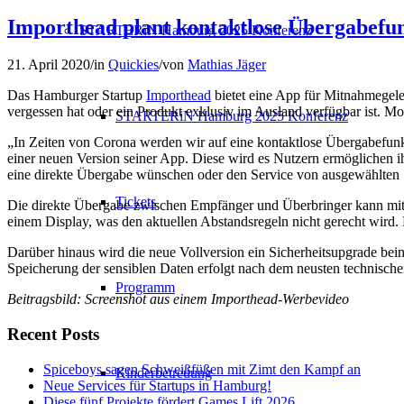
Importhead plant kontaktlose Übergabefu
STARTERiN Hamburg 2025 Konferenz
21. April 2020
/
in
Quickies
/
von
Mathias Jäger
Das Hamburger Startup
Importhead
bietet eine App für Mitnahmegele
vergessen hat oder ein Produkt exklusiv im Ausland verfügbar ist. M
STARTERiN Hamburg 2025 Konferenz
„In Zeiten von Corona werden wir auf eine kontaktlose Übergabefun
einer neuen Version seiner App. Diese wird es Nutzern ermöglichen 
eine direkte Übergabe wünschen oder den Service von ausgewählten 
Tickets
Die direkte Übergabe zwischen Empfänger und Überbringer kann mithil
einem Display, was den aktuellen Abstandsregeln nicht gerecht wird.
Darüber hinaus wird die neue Vollversion ein Sicherheitsupgrade bein
Speicherung der sensiblen Daten erfolgt nach dem neusten technische
Programm
Beitragsbild: Screenshot aus einem Importhead-Werbevideo
Recent Posts
Spiceboys sagen Schweißfüßen mit Zimt den Kampf an
Kinderbetreuung
Neue Services für Startups in Hamburg!
Diese fünf Projekte fördert Games Lift 2026