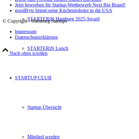
Jetzt bewerben für Startup-Wettbewerb Next Big Brand!
goodBytz bringt seine Küchenroboter in die USA
STARTERiN Hamburg 2025 Award
© Copyright - Hamburg Startups
Impressum
Datenschutzerklärung
STARTERiN Lunch
Nach oben scrollen
STARTUP CLUB
Startup Übersicht
Mitglied werden