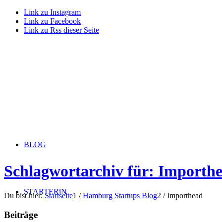
Link zu Instagram
Link zu Facebook
Link zu Rss dieser Seite
BLOG
Schlagwortarchiv für: Importh
STARTERiN
Du bist hier:
Startseite
1
/
Hamburg Startups Blog
2
/
Importhead
Beiträge