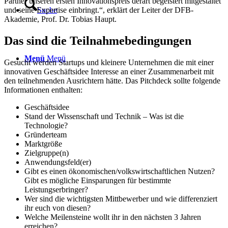
Partner unseren ersten Innovationspreis derart begeistert mitgestaltet
Suche
und seine Expertise einbringt.“, erklärt der Leiter der DFB-
Akademie, Prof. Dr. Tobias Haupt.
Das sind die Teilnahmebedingungen
Menü
Menü
Gesucht werden Startups und kleinere Unternehmen die mit einer
innovativen Geschäftsidee Interesse an einer Zusammenarbeit mit
den teilnehmenden Ausrichtern hätte. Das Pitchdeck sollte folgende
Informationen enthalten:
Geschäftsidee
Stand der Wissenschaft und Technik – Was ist die
Technologie?
Gründerteam
Marktgröße
Zielgruppe(n)
Anwendungsfeld(er)
Gibt es einen ökonomischen/volkswirtschaftlichen Nutzen?
Gibt es mögliche Einsparungen für bestimmte
Leistungserbringer?
Wer sind die wichtigsten Mittbewerber und wie differenziert
ihr euch von diesen?
Welche Meilensteine wollt ihr in den nächsten 3 Jahren
erreichen?