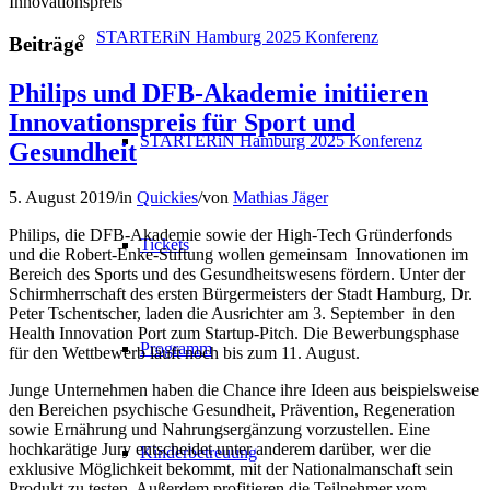
Innovationspreis
STARTERiN Hamburg 2025 Konferenz
Beiträge
Philips und DFB-Akademie initiieren
Innovationspreis für Sport und
STARTERiN Hamburg 2025 Konferenz
Gesundheit
5. August 2019
/
in
Quickies
/
von
Mathias Jäger
Philips, die DFB-Akademie sowie der High-Tech Gründerfonds
Tickets
und die Robert-Enke-Stiftung wollen gemeinsam Innovationen im
Bereich des Sports und des Gesundheitswesens fördern. Unter der
Schirmherrschaft des ersten Bürgermeisters der Stadt Hamburg, Dr.
Peter Tschentscher, laden die Ausrichter am 3. September in den
Health Innovation Port zum Startup-Pitch. Die Bewerbungsphase
Programm
für den Wettbewerb läuft noch bis zum 11. August.
Junge Unternehmen haben die Chance ihre Ideen aus beispielsweise
den Bereichen psychische Gesundheit, Prävention, Regeneration
sowie Ernährung und Nahrungsergänzung vorzustellen. Eine
hochkarätige Jury entscheidet unter anderem darüber, wer die
Kinderbetreuung
exklusive Möglichkeit bekommt, mit der Nationalmanschaft sein
Produkt zu testen. Außerdem profitieren die Teilnehmer vom