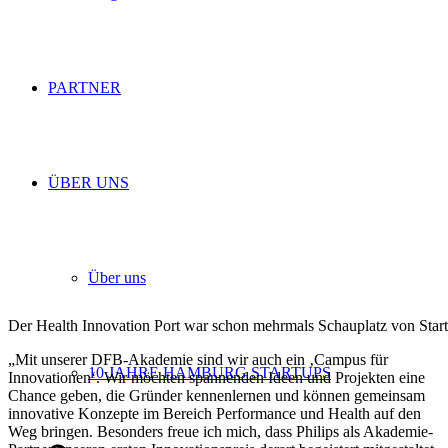
PARTNER
ÜBER UNS
Über uns
Der Health Innovation Port war schon mehrmals Schauplatz von Star
„Mit unserer DFB-Akademie sind wir auch ein ‚Campus für
10 JAHRE HAMBURG STARTUPS
Innovationen‘. Wir möchten spannenden Ideen und Projekten eine
Chance geben, die Gründer kennenlernen und können gemeinsam
innovative Konzepte im Bereich Performance und Health auf den
Weg bringen. Besonders freue ich mich, dass Philips als Akademie-