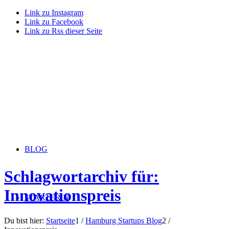
Link zu Instagram
Link zu Facebook
Link zu Rss dieser Seite
BLOG
Schlagwortarchiv für:
Innovationspreis
STARTERiN
Du bist hier:
Startseite
1
/
Hamburg Startups Blog
2
/