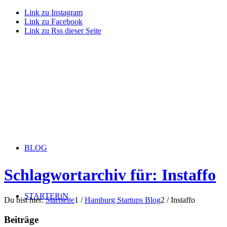
Link zu Instagram
Link zu Facebook
Link zu Rss dieser Seite
BLOG
Schlagwortarchiv für: Instaffo
STARTERiN
Du bist hier:
Startseite
1
/
Hamburg Startups Blog
2
/
Instaffo
Beiträge