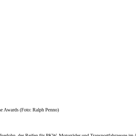
ne Awards (Foto: Ralph Penno)
s Iserlohn, der Reifen für PKW, Motorräder und Transportfahrzeuge im 