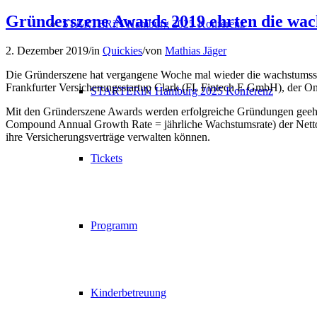
Gründerszene Awards 2019 ehrten die wac
STARTERiN Hamburg 2025 Konferenz
2. Dezember 2019
/
in
Quickies
/
von
Mathias Jäger
Die Gründerszene hat vergangene Woche mal wieder die wachstumsstär
Frankfurter Versicherungsstartup Clark (FL Fintech E GmbH), der O
STARTERiN Hamburg 2025 Konferenz
Mit den Gründerszene Awards werden erfolgreiche Gründungen geeh
Compound Annual Growth Rate = jährliche Wachstumsrate) der Nettou
ihre Versicherungsverträge verwalten können.
Tickets
Programm
Kinderbetreuung