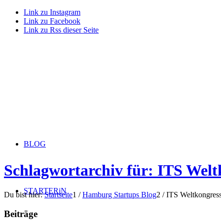
Link zu Instagram
Link zu Facebook
Link zu Rss dieser Seite
BLOG
Schlagwortarchiv für: ITS Welt
STARTERiN
Du bist hier:
Startseite
1
/
Hamburg Startups Blog
2
/
ITS Weltkongres
Beiträge