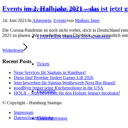
Events im 2. Halbjahr 2021 – das ist jetzt 
STARTERiN Hamburg 2025 Konferenz
24. Juni 2021
/
in
Allgemein
,
Events
/
von
Mathias Jäger
Die Corona-Pandemie ist noch nicht vorbei, doch in Deutschland ents
2021 zu planen. Wir verschaffen einen Überblick, was vermutlich statt
STARTERiN Hamburg 2025 Konferenz
Weiterlesen
Recent Posts
Tickets
Neue Services für Startups in Hamburg!
Diese fünf Projekte fördert Games Lift 2026
Jetzt bewerben für Startup-Wettbewerb Next Big Brand!
goodBytz bringt seine Küchenroboter in die USA
Programm
HOLII – Jetzt bewerben für den Holistic Impact Incubator!
© Copyright - Hamburg Startups
Impressum
Datenschutzerklärung
Kinderbetreuung