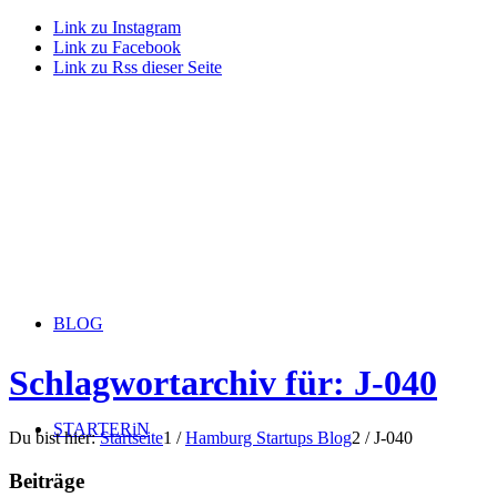
Link zu Instagram
Link zu Facebook
Link zu Rss dieser Seite
BLOG
Schlagwortarchiv für: J-040
STARTERiN
Du bist hier:
Startseite
1
/
Hamburg Startups Blog
2
/
J-040
Beiträge