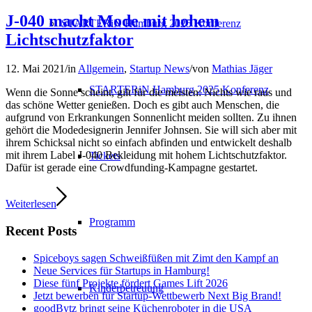
J-040 macht Mode mit hohem
STARTERiN Hamburg 2025 Konferenz
Lichtschutzfaktor
12. Mai 2021
/
in
Allgemein
,
Startup News
/
von
Mathias Jäger
STARTERiN Hamburg 2025 Konferenz
Wenn die Sonne scheint, gilt für die meisten: Nichts wie raus und
das schöne Wetter genießen. Doch es gibt auch Menschen, die
aufgrund von Erkrankungen Sonnenlicht meiden sollten. Zu ihnen
gehört die Modedesignerin Jennifer Johnsen. Sie will sich aber mit
ihrem Schicksal nicht so einfach abfinden und entwickelt deshalb
mit ihrem Label J-040 Bekleidung mit hohem Lichtschutzfaktor.
Tickets
Dafür ist gerade eine Crowdfunding-Kampagne gestartet.
Weiterlesen
Programm
Recent Posts
Spiceboys sagen Schweißfüßen mit Zimt den Kampf an
Neue Services für Startups in Hamburg!
Diese fünf Projekte fördert Games Lift 2026
Kinderbetreuung
Jetzt bewerben für Startup-Wettbewerb Next Big Brand!
goodBytz bringt seine Küchenroboter in die USA