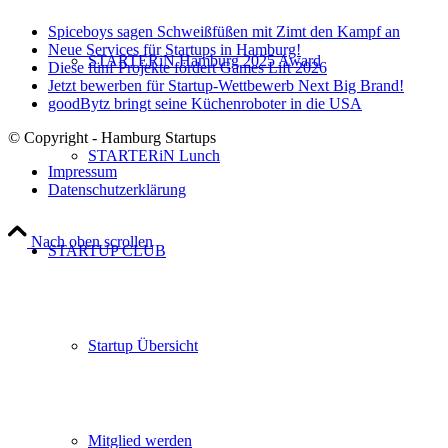
Spiceboys sagen Schweißfüßen mit Zimt den Kampf an
Neue Services für Startups in Hamburg!
STARTERiN Hamburg 2025 Award
Diese fünf Projekte fördert Games Lift 2026
Jetzt bewerben für Startup-Wettbewerb Next Big Brand!
goodBytz bringt seine Küchenroboter in die USA
© Copyright - Hamburg Startups
STARTERiN Lunch
Impressum
Datenschutzerklärung
Nach oben scrollen
STARTUP CLUB
Startup Übersicht
Mitglied werden