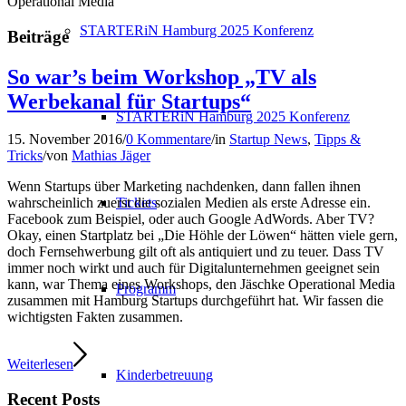
Operational Media
STARTERiN Hamburg 2025 Konferenz
Beiträge
So war’s beim Workshop „TV als
Werbekanal für Startups“
STARTERiN Hamburg 2025 Konferenz
15. November 2016
/
0 Kommentare
/
in
Startup News
,
Tipps &
Tricks
/
von
Mathias Jäger
Wenn Startups über Marketing nachdenken, dann fallen ihnen
Tickets
wahrscheinlich zuerst die sozialen Medien als erste Adresse ein.
Facebook zum Beispiel, oder auch Google AdWords. Aber TV?
Okay, einen Startplatz bei „Die Höhle der Löwen“ hätten viele gern,
doch Fernsehwerbung gilt oft als antiquiert und zu teuer. Dass TV
immer noch wirkt und auch für Digitalunternehmen geeignet sein
kann, war Thema eines Workshops, den Jäschke Operational Media
Programm
zusammen mit Hamburg Startups durchgeführt hat. Wir fassen die
wichtigsten Fakten zusammen.
Weiterlesen
Kinderbetreuung
Recent Posts