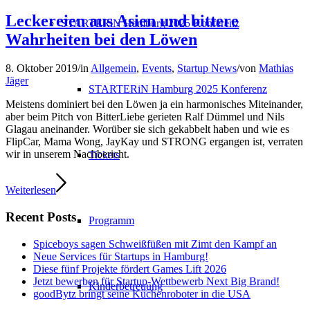
Leckereien aus Asien und bittere
STARTERiN Hamburg 2025 Konferenz
Wahrheiten bei den Löwen
8. Oktober 2019
/
in
Allgemein
,
Events
,
Startup News
/
von
Mathias
Jäger
STARTERiN Hamburg 2025 Konferenz
Meistens dominiert bei den Löwen ja ein harmonisches Miteinander,
aber beim Pitch von BitterLiebe gerieten Ralf Dümmel und Nils
Glagau aneinander. Worüber sie sich gekabbelt haben und wie es
FlipCar, Mama Wong, JayKay und STRONG ergangen ist, verraten
wir in unserem Nachbericht.
Tickets
Weiterlesen
Recent Posts
Programm
Spiceboys sagen Schweißfüßen mit Zimt den Kampf an
Neue Services für Startups in Hamburg!
Diese fünf Projekte fördert Games Lift 2026
Jetzt bewerben für Startup-Wettbewerb Next Big Brand!
Kinderbetreuung
goodBytz bringt seine Küchenroboter in die USA