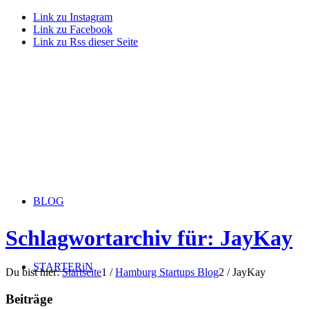
Link zu Instagram
Link zu Facebook
Link zu Rss dieser Seite
BLOG
Schlagwortarchiv für: JayKay
STARTERiN
Du bist hier:
Startseite
1
/
Hamburg Startups Blog
2
/
JayKay
Beiträge