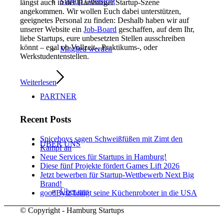
Startup Übersicht
längst auch in der Hamburger Startup-Szene
angekommen. Wir wollen Euch dabei unterstützen,
geeignetes Personal zu finden: Deshalb haben wir auf
unserer Website ein
Job-Board
geschaffen, auf dem Ihr,
liebe Startups, eure unbesetzten Stellen ausschreiben
könnt – egal ob Vollzeit-, Praktikums-, oder
Mitglied werden
Werkstudentenstellen.
Weiterlesen
PARTNER
Recent Posts
Spiceboys sagen Schweißfüßen mit Zimt den
ÜBER UNS
Kampf an
Neue Services für Startups in Hamburg!
Diese fünf Projekte fördert Games Lift 2026
Jetzt bewerben für Startup-Wettbewerb Next Big
Brand!
Über uns
goodBytz bringt seine Küchenroboter in die USA
© Copyright - Hamburg Startups