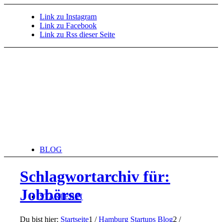
Link zu Instagram
Link zu Facebook
Link zu Rss dieser Seite
BLOG
Schlagwortarchiv für:
Jobbörse
STARTERiN
Du bist hier:
Startseite
1
/
Hamburg Startups Blog
2
/