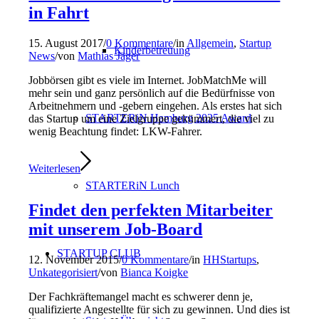
in Fahrt
15. August 2017
/
0 Kommentare
/
in
Allgemein
,
Startup
Kinderbetreuung
News
/
von
Mathias Jäger
Jobbörsen gibt es viele im Internet. JobMatchMe will
mehr sein und ganz persönlich auf die Bedürfnisse von
Arbeitnehmern und -gebern eingehen. Als erstes hat sich
STARTERiN Hamburg 2025 Award
das Startup um eine Zielgruppe gekümmert, die viel zu
wenig Beachtung findet: LKW-Fahrer.
Weiterlesen
STARTERiN Lunch
Findet den perfekten Mitarbeiter
mit unserem Job-Board
STARTUP CLUB
12. November 2015
/
0 Kommentare
/
in
HHStartups
,
Unkategorisiert
/
von
Bianca Koigke
Der Fachkräftemangel macht es schwerer denn je,
qualifizierte Angestellte für sich zu gewinnen. Und dies ist