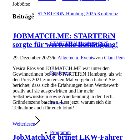
Jobbörse
STARTERiN Hamburg 2025 Konferenz
Beiträge
JOBMATCH.ME: STARTERiN
sorgte für wertvolle Bestätigung!
STARTERiN Hamburg 2025
29. Dezember 2023
/
in
Allgemein
,
Events
/
von
Clara Pens
Yesica Rios von JOBMATCH.ME war unter den
Konferenz
Gewinnerinnen bei der STARTERiN Hamburg, als wir
den Preis 2021 zum ersten Mal vergeben haben! Sie
berichtet, dass sich die Erfahrungen beim Wettbewerb
positiv auf sie ausgewirkten und ihr mehr
Selbstbewusstsein sowie Anerkennung in der Tech-
Gründerszene brachten. Lest jetzt, warum sich die
Tickets
Teilnahme auch für euch lohnt!
Weiterlesen
Programm
JobMatchMe bringt LKW-Fahrer