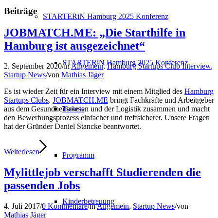
Beiträge
STARTERiN Hamburg 2025 Konferenz
JOBMATCH.ME: „Die Starthilfe in
Hamburg ist ausgezeichnet“
STARTERiN Hamburg 2025 Konferenz
2. September 2020
/
in
Allgemein
,
Hamburg Startups Club Interview
,
Startup News
/
von
Mathias Jäger
Es ist wieder Zeit für ein Interview mit einem Mitglied des
Hamburg
Startups Clubs
.
JOBMATCH.ME
bringt Fachkräfte und Arbeitgeber
Tickets
aus dem Gesundheitswesen und der Logistik zusammen und macht
den Bewerbungsprozess einfacher und treffsicherer. Unsere Fragen
hat der Gründer Daniel Stancke beantwortet.
Weiterlesen
Programm
Mylittlejob verschafft Studierenden die
passenden Jobs
Kinderbetreuung
4. Juli 2017
/
0 Kommentare
/
in
Allgemein
,
Startup News
/
von
Mathias Jäger