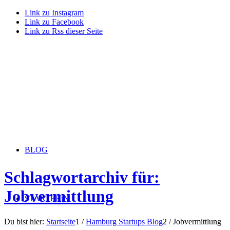
Link zu Instagram
Link zu Facebook
Link zu Rss dieser Seite
BLOG
Schlagwortarchiv für:
Jobvermittlung
STARTERiN
Du bist hier:
Startseite
1
/
Hamburg Startups Blog
2
/
Jobvermittlung