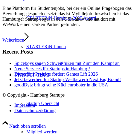
Eine Plattform für Studentenjobs, bei der ein Online-Fragebogen das
Bewerbungsgespräch ersetzt: das ist Mylittlejob. Inzwischen ist das
STARTERiN Hamburg 2025 Award
Hamburger Startup sogar in den USA aktiv und hat dort mit
WeWork einen starken Partner gefunden.
Weiterlesen
STARTERiN Lunch
Recent Posts
Spiceboys sagen Schweißfüßen mit Zimt den Kampf an
Neue Services für Startups in Hamburg!
Diese fünf Projekte fördert Games Lift 2026
STARTUP CLUB
Jetzt bewerben für Startup-Wettbewerb Next Big Brand!
goodBytz bringt seine Küchenroboter in die USA
© Copyright - Hamburg Startups
Startup Übersicht
Impressum
Datenschutzerklärung
Nach oben scrollen
Mitglied werden