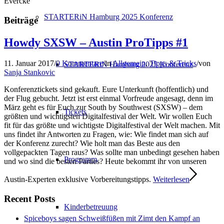
Evercke
STARTERiN Hamburg 2025 Konferenz
Beiträge
Howdy SXSW – Austin ProTipps #1
11. Januar 2017
/
0 Kommentare
/
in
Allgemein
,
Tipps & Tricks
/
von
STARTERiN Hamburg 2025 Konferenz
Sanja Stankovic
Konferenztickets sind gekauft. Eure Unterkunft (hoffentlich) und
der Flug gebucht. Jetzt ist erst einmal Vorfreude angesagt, denn im
März geht es für Euch zur South by Southwest (SXSW) – dem
Tickets
größten und wichtigsten Digitalfestival der Welt. Wir wollen Euch
fit für das größte und wichtigste Digitalfestival der Welt machen. Mit
uns findet ihr Antworten zu Fragen, wie: Wie findet man sich auf
der Konferenz zurecht? Wie holt man das Beste aus den
vollgepackten Tagen raus? Was sollte man unbedingt gesehen haben
Programm
und wo sind die besten Parties? Heute bekommt ihr von unseren
Austin-Experten exklusive Vorbereitungstipps.
Weiterlesen
Recent Posts
Kinderbetreuung
Spiceboys sagen Schweißfüßen mit Zimt den Kampf an