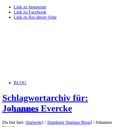
Link zu Instagram
Link zu Facebook
Link zu Rss dieser Seite
BLOG
Schlagwortarchiv für:
Johannes Evercke
STARTERiN
Du bist hier:
Startseite
1
/
Hamburg Startups Blog
2
/
Johannes