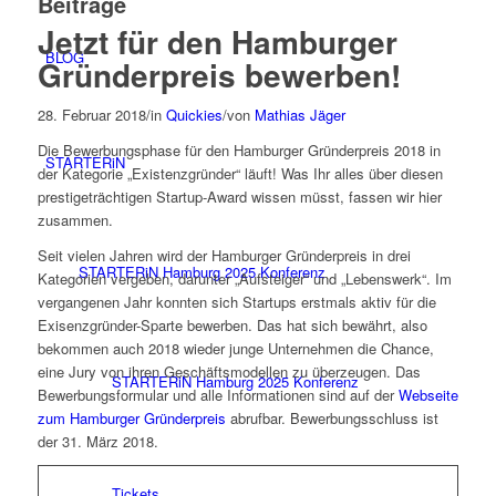
Beiträge
Jetzt für den Hamburger
BLOG
Gründerpreis bewerben!
28. Februar 2018
/
in
Quickies
/
von
Mathias Jäger
Die Bewerbungsphase für den Hamburger Gründerpreis 2018 in
STARTERiN
der Kategorie „Existenzgründer“ läuft! Was Ihr alles über diesen
prestigeträchtigen Startup-Award wissen müsst, fassen wir hier
zusammen.
Seit vielen Jahren wird der Hamburger Gründerpreis in drei
STARTERiN Hamburg 2025 Konferenz
Kategorien vergeben, darunter „Aufsteiger“ und „Lebenswerk“. Im
vergangenen Jahr konnten sich Startups erstmals aktiv für die
Exisenzgründer-Sparte bewerben. Das hat sich bewährt, also
bekommen auch 2018 wieder junge Unternehmen die Chance,
eine Jury von ihren Geschäftsmodellen zu überzeugen. Das
STARTERiN Hamburg 2025 Konferenz
Bewerbungsformular und alle Informationen sind auf der
Webseite
zum Hamburger Gründerpreis
abrufbar. Bewerbungsschluss ist
der 31. März 2018.
Tickets