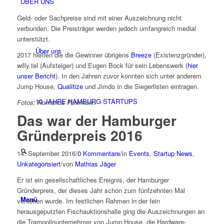
ÜBER UNS
Geld- oder Sachpreise sind mit einer Auszeichnung nicht
verbunden. Die Preisträger werden jedoch umfangreich medial
unterstützt.
Über uns
2017 hießen die die Gewinner übrigens
Breeze
(Existenzgründer),
willy.tel (Aufsteiger) und Eugen Bock für sein Lebenswerk (
hier
unser Bericht
). In den Jahren zuvor konnten sich unter anderem
Jump House,
Qualitize
und Jimdo in die Siegerlisten eintragen.
10 JAHRE HAMBURG STARTUPS
Fotos: Romanus Fuhrmann
Das war der Hamburger
Gründerpreis 2016
14. September 2016
/
0 Kommentare
/
in
Events
,
Startup News
,
Unkategorisiert
/
von
Mathias Jäger
Er ist ein gesellschaftliches Ereignis, der Hamburger
Gründerpreis, der dieses Jahr schon zum fünfzehnten Mal
Menü
verliehen wurde. Im festlichen Rahmen in der fein
herausgeputzten Fischauktionshalle ging die Auszeichnungen an
die Trampolinunternehmer von Jump House, die Hardware-