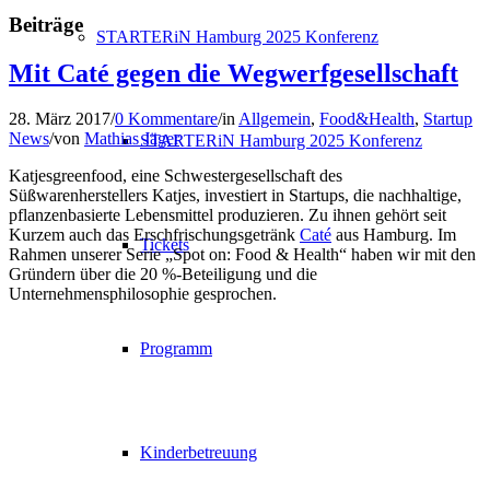
Beiträge
STARTERiN Hamburg 2025 Konferenz
Mit Caté gegen die Wegwerfgesellschaft
28. März 2017
/
0 Kommentare
/
in
Allgemein
,
Food&Health
,
Startup
News
/
von
Mathias Jäger
STARTERiN Hamburg 2025 Konferenz
Katjesgreenfood, eine Schwestergesellschaft des
Süßwarenherstellers Katjes, investiert in Startups, die nachhaltige,
pflanzenbasierte Lebensmittel produzieren. Zu ihnen gehört seit
Kurzem auch das Erschfrischungsgetränk
Caté
aus Hamburg. Im
Tickets
Rahmen unserer Serie „Spot on: Food & Health“ haben wir mit den
Gründern über die 20 %-Beteiligung und die
Unternehmensphilosophie gesprochen.
Programm
Kinderbetreuung