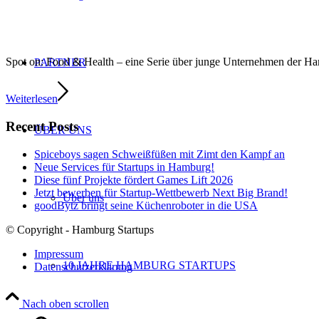
Spot on: Food & Health – eine Serie über junge Unternehmen der 
PARTNER
Weiterlesen
Recent Posts
ÜBER UNS
Spiceboys sagen Schweißfüßen mit Zimt den Kampf an
Neue Services für Startups in Hamburg!
Diese fünf Projekte fördert Games Lift 2026
Jetzt bewerben für Startup-Wettbewerb Next Big Brand!
Über uns
goodBytz bringt seine Küchenroboter in die USA
© Copyright - Hamburg Startups
Impressum
10 JAHRE HAMBURG STARTUPS
Datenschutzerklärung
Nach oben scrollen