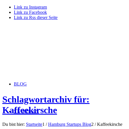
Link zu Instagram
Link zu Facebook
Link zu Rss dieser Seite
BLOG
Schlagwortarchiv für:
Kaffeekirsche
STARTERiN
Du bist hier:
Startseite
1
/
Hamburg Startups Blog
2
/
Kaffeekirsche