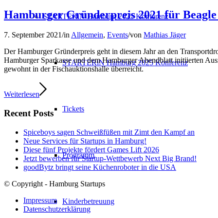
Hamburger Gründerpreis 2021 für Beagle
STARTERiN Hamburg 2025 Konferenz
7. September 2021
/
in
Allgemein
,
Events
/
von
Mathias Jäger
Der Hamburger Gründerpreis geht in diesem Jahr an den Transportd
Hamburger Sparkasse und dem Hamburger Abendblatt initiierten Aus
STARTERiN Hamburg 2025 Konferenz
gewohnt in der Fischauktionshalle überreicht.
Weiterlesen
Tickets
Recent Posts
Spiceboys sagen Schweißfüßen mit Zimt den Kampf an
Neue Services für Startups in Hamburg!
Diese fünf Projekte fördert Games Lift 2026
Programm
Jetzt bewerben für Startup-Wettbewerb Next Big Brand!
goodBytz bringt seine Küchenroboter in die USA
© Copyright - Hamburg Startups
Impressum
Kinderbetreuung
Datenschutzerklärung