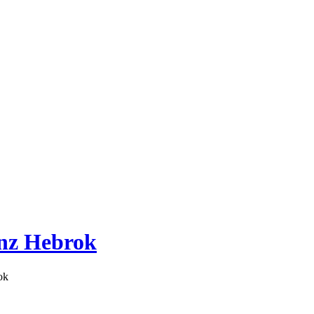
inz Hebrok
ok