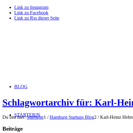
Link zu Instagram
Link zu Facebook
Link zu Rss dieser Seite
BLOG
Schlagwortarchiv für: Karl-He
STARTERiN
Du bist hier:
Startseite
1
/
Hamburg Startups Blog
2
/
Karl-Heinz Hebr
Beiträge