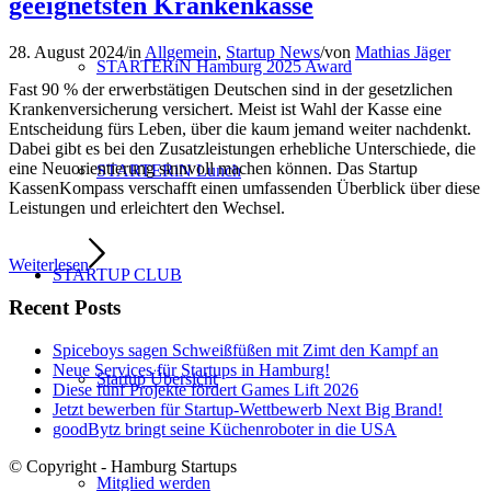
geeignetsten Krankenkasse
28. August 2024
/
in
Allgemein
,
Startup News
/
von
Mathias Jäger
STARTERiN Hamburg 2025 Award
Fast 90 % der erwerbstätigen Deutschen sind in der gesetzlichen
Krankenversicherung versichert. Meist ist Wahl der Kasse eine
Entscheidung fürs Leben, über die kaum jemand weiter nachdenkt.
Dabei gibt es bei den Zusatzleistungen erhebliche Unterschiede, die
eine Neuorientierung sinnvoll machen können. Das Startup
STARTERiN Lunch
KassenKompass verschafft einen umfassenden Überblick über diese
Leistungen und erleichtert den Wechsel.
Weiterlesen
STARTUP CLUB
Recent Posts
Spiceboys sagen Schweißfüßen mit Zimt den Kampf an
Neue Services für Startups in Hamburg!
Startup Übersicht
Diese fünf Projekte fördert Games Lift 2026
Jetzt bewerben für Startup-Wettbewerb Next Big Brand!
goodBytz bringt seine Küchenroboter in die USA
© Copyright - Hamburg Startups
Mitglied werden