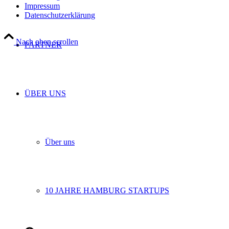
Impressum
Datenschutzerklärung
Nach oben scrollen
PARTNER
ÜBER UNS
Über uns
10 JAHRE HAMBURG STARTUPS