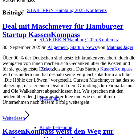
KassenKompass
STARTERiN Hamburg 2025 Konferenz
Beiträge
Deal mit Maschmeyer für Hamburger
Startup KassenKompass
STARTERiN Hamburg 2025 Konferenz
30. September 2025
/
in
Allgemein
,
Startup News
/
von
Mathias Jäger
Über 90 % der Deutschen sind gestzlich krankenversichert, doch die
wenigsten von ihnen machen sich Gedanken über die Kosten und
Tickets
für sie geeignetsten Zusatzleistungen. Das Startup
KassenKompass
will das ändern und hat deshalb seine Vergleichsplattform auch bei
„Die Höhle der Löwen“ vorgestellt. Carsten Maschmeyer hat das so
überzeugt, dass er einen Deal mit dem Gründungsduo Fiona Jasmut
und Ole Walkenhorst abgeschlossen hat. Wir sprachen mit den
beiden über den Ursprung ihrer Idee und wie es mit ihrem
Programm
Unternehmen nach diesem Erfolg weitergeht.
Weiterlesen
Kinderbetreuung
KassenKompass weist den Weg zur