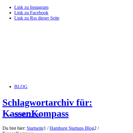
Link zu Instagram
Link zu Facebook
Link zu Rss dieser Seite
BLOG
Schlagwortarchiv für:
KassenKompass
STARTERiN
Du bist hier:
Startseite
1
/
Hamburg Startups Blog
2
/