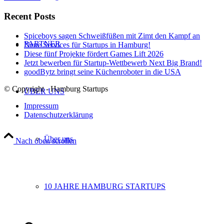
Recent Posts
Spiceboys sagen Schweißfüßen mit Zimt den Kampf an
PARTNER
Neue Services für Startups in Hamburg!
Diese fünf Projekte fördert Games Lift 2026
Jetzt bewerben für Startup-Wettbewerb Next Big Brand!
goodBytz bringt seine Küchenroboter in die USA
© Copyright - Hamburg Startups
ÜBER UNS
Impressum
Datenschutzerklärung
Über uns
Nach oben scrollen
10 JAHRE HAMBURG STARTUPS