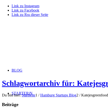
Link zu Instagram
Link zu Facebook
Link zu Rss dieser Seite
BLOG
Schlagwortarchiv für: Katejesg
STARTERiN
Du bist hier:
Startseite
1
/
Hamburg Startups Blog
2
/
Katejesgreenfood
Beiträge