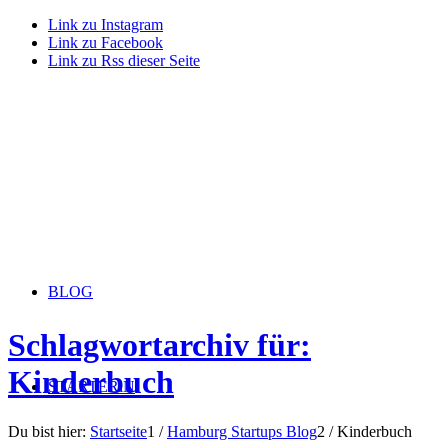
Link zu Instagram
Link zu Facebook
Link zu Rss dieser Seite
BLOG
Schlagwortarchiv für:
Kinderbuch
STARTERiN
Du bist hier:
Startseite
1
/
Hamburg Startups Blog
2
/
Kinderbuch