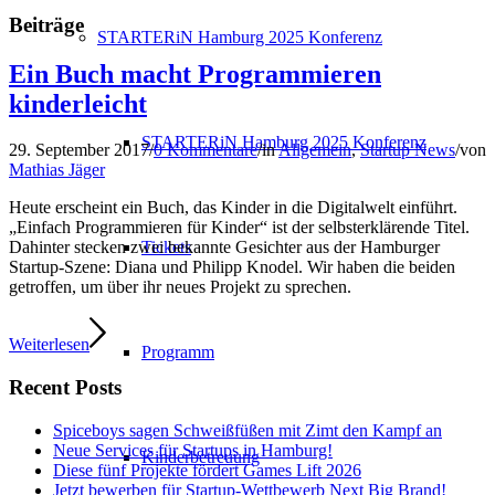
Beiträge
STARTERiN Hamburg 2025 Konferenz
Ein Buch macht Programmieren
kinderleicht
STARTERiN Hamburg 2025 Konferenz
29. September 2017
/
0 Kommentare
/
in
Allgemein
,
Startup News
/
von
Mathias Jäger
Heute erscheint ein Buch, das Kinder in die Digitalwelt einführt.
„Einfach Programmieren für Kinder“ ist der selbsterklärende Titel.
Tickets
Dahinter stecken zwei bekannte Gesichter aus der Hamburger
Startup-Szene: Diana und Philipp Knodel. Wir haben die beiden
getroffen, um über ihr neues Projekt zu sprechen.
Weiterlesen
Programm
Recent Posts
Spiceboys sagen Schweißfüßen mit Zimt den Kampf an
Neue Services für Startups in Hamburg!
Kinderbetreuung
Diese fünf Projekte fördert Games Lift 2026
Jetzt bewerben für Startup-Wettbewerb Next Big Brand!