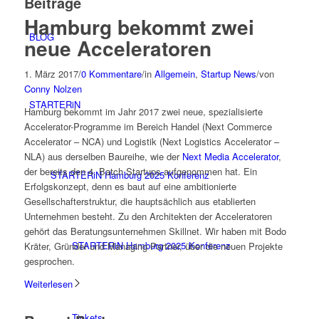
Beiträge
Hamburg bekommt zwei
BLOG
neue Acceleratoren
1. März 2017
/
0 Kommentare
/
in
Allgemein
,
Startup News
/
von
Conny Nolzen
STARTERiN
Hamburg bekommt im Jahr 2017 zwei neue, spezialisierte
Accelerator-Programme im Bereich Handel (Next Commerce
Accelerator – NCA) und Logistik (Next Logistics Accelerator –
NLA) aus derselben Baureihe, wie der
Next Media Accelerator
,
der bereits den 4. Batch Startups aufgenommen hat. Ein
STARTERiN Hamburg 2025 Konferenz
Erfolgskonzept, denn es baut auf eine ambitionierte
Gesellschafterstruktur, die hauptsächlich aus etablierten
Unternehmen besteht. Zu den Architekten der Acceleratoren
gehört das Beratungsunternehmen Skillnet. Wir haben mit Bodo
STARTERiN Hamburg 2025 Konferenz
Kräter, Gründer und Managing Partner, über die neuen Projekte
gesprochen.
Weiterlesen
Tickets