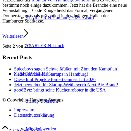
bestimmt noch einige dazukommen. Jetzt hat die Branche eine neue
Veranstaltung – Code Rouge heißt das Format, vergangenen
Donnerstag erstmals präsentiert in den heiligen Hallen der
STARTERiN Hamburg 2025 Award
Hamburger Sparkasse.
Weiterlesen
STARTERiN Lunch
Seite 2 von 2
1
2
Recent Posts
Spiceboys sagen Schweißfüßen mit Zimt den Kampf an
STARTUP CLUB
Neue Services für Startups in Hamburg!
Diese fünf Projekte fördert Games Lift 2026
Jetzt bewerben für Startup-Wettbewerb Next Big Brand!
goodBytz bringt seine Küchenroboter in die USA
© Copyright - Hamburg Startups
Startup Übersicht
Impressum
Datenschutzerklärung
Mitglied werden
Nach oben scrollen