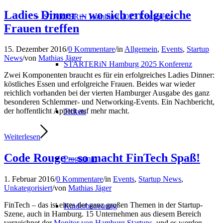
Ladies Dinner – wo sich erfolgreiche
STARTERiN Hamburg 2025 Konferenz
Frauen treffen
15. Dezember 2016
/
0 Kommentare
/
in
Allgemein
,
Events
,
Startup
News
/
von
Mathias Jäger
STARTERiN Hamburg 2025 Konferenz
Zwei Komponenten braucht es für ein erfolgreiches Ladies Dinner:
köstliches Essen und erfolgreiche Frauen. Beides war wieder
reichlich vorhanden bei der vierten Hamburger Ausgabe des ganz
besonderen Schlemmer- und Networking-Events. Ein Nachbericht,
der hoffentlicht Appetit auf mehr macht.
Tickets
Weiterlesen
Code Rouge – so macht FinTech Spaß!
Programm
1. Februar 2016
/
0 Kommentare
/
in
Events
,
Startup News
,
Unkategorisiert
/
von
Mathias Jäger
FinTech – das ist eines der ganz großen Themen in der Startup-
Kinderbetreuung
Szene, auch in Hamburg. 15 Unternehmen aus diesem Bereich
verzeichnet der
Monitor von Hamburg Startups
, und es werden