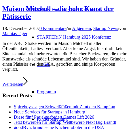
Maison Mitchell – die hohe Kunst der
STARTERiN Hamburg 2025 Konferenz
Pâtisserie
18. Dezember 2017
/
0 Kommentare
/
in
Allgemein
,
Startup News
/
von
Mathias Jäger
STARTERiN Hamburg 2025 Konferenz
In der ABC-Straße werden im Maison Mitchell in aller
Öffentlichkeit „Ladies“ verkauft. Aber keine Angst, hier droht kein
Sittenskandal, vielmehr erwarten die Besucher Backwaren, die mehr
Kunstwerke als schnöde Lebensmittel sind. Wir haben den Gründer,
einen Pâtissier aus den USA, getroffen und einige Kostproben
Tickets
verputzt.
Weiterlesen
Programm
Recent Posts
Spiceboys sagen Schweißfüßen mit Zimt den Kampf an
Neue Services für Startups in Hamburg!
Diese fünf Projekte fördert Games Lift 2026
Kinderbetreuung
Jetzt bewerben für Startup-Wettbewerb Next Big Brand!
goodBytz bringt seine Küchenroboter in die USA