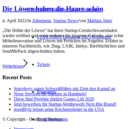
Die Löwen haben die Haare schön
STARTERiN Hamburg 2025 Konferenz
4. April 2022
/
in
Allgemein
,
Startup News
/
von
Mathias Jäger
„Die Höhle der Löwen“ hat ihren Startup-Gemischtwarenladen
wieder eröffnet und unter anderen die jüngsten Gründer, eine echte
STARTERiN Hamburg 2025 Konferenz
Möbelinnovation und Löwen mit Perücken im Angebot. Erfahrt in
unserem Nachbericht, wie 2bag, LAIK, fairtye, Bierfrüchtchen und
SendMePack abgeschnitten haben.
Tickets
Weiterlesen
Recent Posts
Spiceboys sagen Schweißfüßen mit Zimt den Kampf an
Programm
Neue Services für Startups in Hamburg!
Diese fünf Projekte fördert Games Lift 2026
Jetzt bewerben für Startup-Wettbewerb Next Big Brand!
goodBytz bringt seine Küchenroboter in die USA
© Copyright - Hamburg Startups
Kinderbetreuung
Impressum