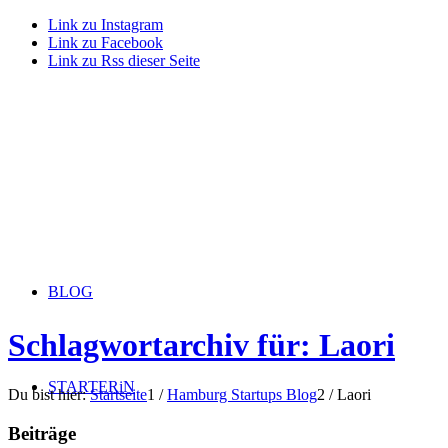
Link zu Instagram
Link zu Facebook
Link zu Rss dieser Seite
BLOG
Schlagwortarchiv für: Laori
STARTERiN
Du bist hier:
Startseite
1
/
Hamburg Startups Blog
2
/
Laori
Beiträge