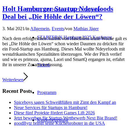
Holt Hamburger Startup Ndeyefoods
STARTERiN Hamburg 2025 Konferenz
Deal bei „Die Höhle der Löwen“?
3. Mai 2021
/
in
Allgemein
,
Events
/
von
Mathias Jäger
STARTERiN Hamburg 2025 Konferenz
Nach dem erfolgreichen Auftritt von HaselHerz letzte Woche galt es
bei „Die Höhle der Löwen“ schon wieder Daumen zu drücken für
ein Food-Startup aus Hamburg. Dieses Mal wollte Ndeyefoods mit
westafrikanischen Spezialitäten überzeugen. Wie der Pitch verlief
und wie es primoza, ajuma, Laori und SmartQ ergangen ist, erfahrt
ihr in unserer Zusammenfassung.
Tickets
Weiterlesen
Recent Posts
Programm
Spiceboys sagen Schweißfüßen mit Zimt den Kampf an
Neue Services für Startups in Hamburg!
Diese fünf Projekte fördert Games Lift 2026
Jetzt bewerben für Startup-Wettbewerb Next Big Brand!
Kinderbetreuung
goodBytz bringt seine Küchenroboter in die USA