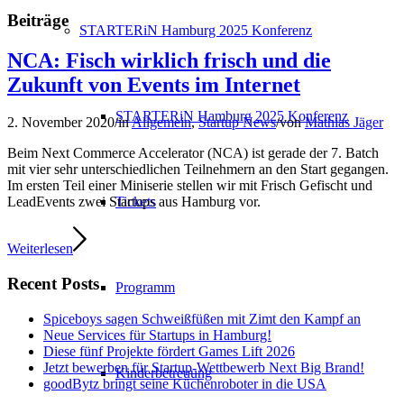
Beiträge
STARTERiN Hamburg 2025 Konferenz
NCA: Fisch wirklich frisch und die
Zukunft von Events im Internet
STARTERiN Hamburg 2025 Konferenz
2. November 2020
/
in
Allgemein
,
Startup News
/
von
Mathias Jäger
Beim Next Commerce Accelerator (NCA) ist gerade der 7. Batch
mit vier sehr unterschiedlichen Teilnehmern an den Start gegangen.
Im ersten Teil einer Miniserie stellen wir mit Frisch Gefischt und
Tickets
LeadEvents zwei Startups aus Hamburg vor.
Weiterlesen
Recent Posts
Programm
Spiceboys sagen Schweißfüßen mit Zimt den Kampf an
Neue Services für Startups in Hamburg!
Diese fünf Projekte fördert Games Lift 2026
Jetzt bewerben für Startup-Wettbewerb Next Big Brand!
Kinderbetreuung
goodBytz bringt seine Küchenroboter in die USA