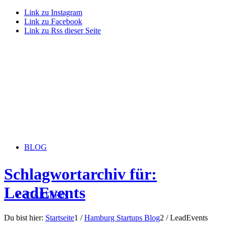
Link zu Instagram
Link zu Facebook
Link zu Rss dieser Seite
BLOG
Schlagwortarchiv für:
LeadEvents
STARTERiN
Du bist hier:
Startseite
1
/
Hamburg Startups Blog
2
/
LeadEvents