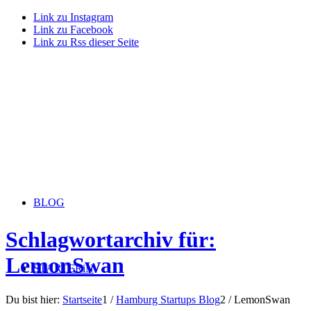
Link zu Instagram
Link zu Facebook
Link zu Rss dieser Seite
BLOG
Schlagwortarchiv für:
LemonSwan
STARTERiN
Du bist hier:
Startseite
1
/
Hamburg Startups Blog
2
/
LemonSwan