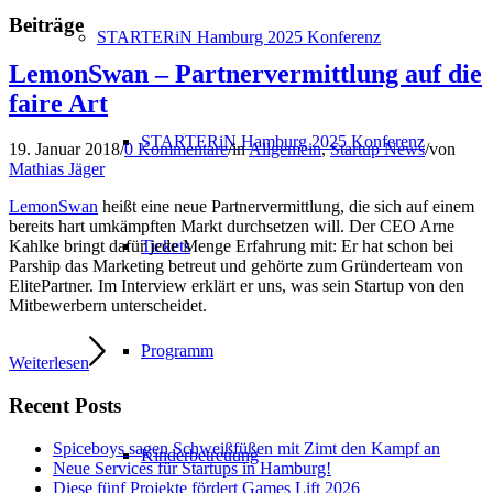
Beiträge
STARTERiN Hamburg 2025 Konferenz
LemonSwan – Partnervermittlung auf die
faire Art
STARTERiN Hamburg 2025 Konferenz
19. Januar 2018
/
0 Kommentare
/
in
Allgemein
,
Startup News
/
von
Mathias Jäger
LemonSwan
heißt eine neue Partnervermittlung, die sich auf einem
bereits hart umkämpften Markt durchsetzen will. Der CEO Arne
Tickets
Kahlke bringt dafür jede Menge Erfahrung mit: Er hat schon bei
Parship das Marketing betreut und gehörte zum Gründerteam von
ElitePartner. Im Interview erklärt er uns, was sein Startup von den
Mitbewerbern unterscheidet.
Programm
Weiterlesen
Recent Posts
Spiceboys sagen Schweißfüßen mit Zimt den Kampf an
Kinderbetreuung
Neue Services für Startups in Hamburg!
Diese fünf Projekte fördert Games Lift 2026