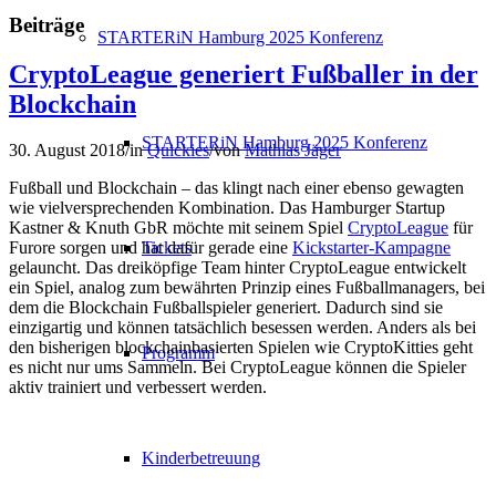
Beiträge
STARTERiN Hamburg 2025 Konferenz
CryptoLeague generiert Fußballer in der
Blockchain
STARTERiN Hamburg 2025 Konferenz
30. August 2018
/
in
Quickies
/
von
Mathias Jäger
Fußball und Blockchain – das klingt nach einer ebenso gewagten
wie vielversprechenden Kombination. Das Hamburger Startup
Kastner & Knuth GbR möchte mit seinem Spiel
CryptoLeague
für
Tickets
Furore sorgen und hat dafür gerade eine
Kickstarter-Kampagne
gelauncht. Das dreiköpfige Team hinter CryptoLeague entwickelt
ein Spiel, analog zum bewährten Prinzip eines Fußballmanagers, bei
dem die Blockchain Fußballspieler generiert. Dadurch sind sie
einzigartig und können tatsächlich besessen werden. Anders als bei
den bisherigen blockchainbasierten Spielen wie CryptoKitties geht
Programm
es nicht nur ums Sammeln. Bei CryptoLeague können die Spieler
aktiv trainiert und verbessert werden.
Kinderbetreuung