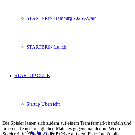
STARTERiN Hamburg 2025 Award
STARTERiN Lunch
STARTUP CLUB
Startup Übersicht
Die Spieler lassen sich zudem auf einem Transfermarkt handeln und
treten in Teams in täglichen Matches gegeneinander an. Wenn
Mitglied werden
Spieler durch Training oder Erfolge auf dem Platz ihre Qualität