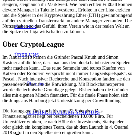
steigern, steigt auch ihr Marktwert. Wie beim echten Fußball können
clevere Manager in Talente investieren, Erfolge in der Liga erzielen
und die Spieler in der Kryptowährung Ether (ETH) gewinnbringend
auf dem virtuellen Transfermarkt an andere Manager verkaufen. Die
Nutzer haben so das Gefühl, ihren Verein wie in der realen Welt an
PARTNER
die Spitze der Liga wirtschaften zu können.
Über CryptoLeague
ÜBER UNS
Im Januar 2018 kamen die Gründer Pascal Knuth und Simon
Kastner auf die Idee, dass man aus den blockchainbasierten Spielen
mehr machen kann. „Das reine Sammeln und teures Kaufen von
Katzen oder Robotern verspricht nicht immer Langzeitspielspaß“, so
Pascal . Nach intensiver Recherche und Konzeption fanden sie den
Über uns
passenden Partner für die Entwicklung. Mit Blockchainexperten
wurde die technische Grundlage gelegt. Bisher haben die Gründer
alles mit eigenen Mitteln finanziert. Für die finale Phase holen sich
die Jungs aus Hamburg jetzt Unterstützung per Crowdfunding
Die Kampagne läuft noch bis zum 22.Sptember. Das
10 JAHRE HAMBURG STARTUPS
Finanzierungsziel liegt bei bescheidenen 10.000 Euro. Für
Unterstützer winken, je nach Höhe des Investments, Startspieler
oder gleich ein komplettes Team, das ab dem Launch in 4. Quartal
2018 sofort in den Spielbetrieb eingreifen kann.