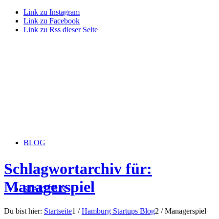
Link zu Instagram
Link zu Facebook
Link zu Rss dieser Seite
BLOG
Schlagwortarchiv für:
Managerspiel
STARTERiN
Du bist hier:
Startseite
1
/
Hamburg Startups Blog
2
/
Managerspiel