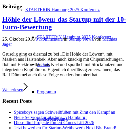
Beiträge
STARTERiN Hamburg 2025 Konferenz
Höhle der Löwen: das Startup mit der 10-
Euro-Bewertung
STARTERiN Hamburg 2025 Konferenz
25. Oktober 2016
/
0 Kommentare
/
in
Startup News
/
von
Mathias
Jäger
Gruselig ging es diesmal zu bei „Die Höhle der Löwen“, mit
Masken aus Halstenbek. Aber auch knackig mit Chipsmischungen,
Tickets
flott mit Elektrorollern aus Kiel und sportlich mit Strickmützen und
integrierten Kopfhörern. Eigentlich überflüssig zu erwähnen, das
Ralf Dümmel auch diese Folge wieder dominiert hat.
Weiterlesen
Programm
Recent Posts
Spiceboys sagen Schweißfüßen mit Zimt den Kampf an
Neue Services für Startups in Hamburg!
Kinderbetreuung
Diese fünf Projekte fördert Games Lift 2026
Jetzt bewerben für Startup-Wettbewerb Next Big Brand!