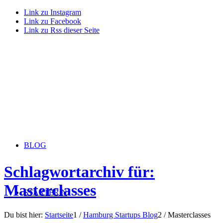
Link zu Instagram
Link zu Facebook
Link zu Rss dieser Seite
BLOG
Schlagwortarchiv für:
Masterclasses
STARTERiN
Du bist hier:
Startseite
1
/
Hamburg Startups Blog
2
/
Masterclasses