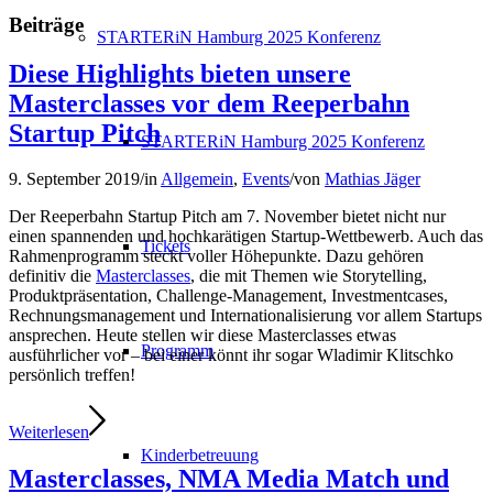
Beiträge
STARTERiN Hamburg 2025 Konferenz
Diese Highlights bieten unsere
Masterclasses vor dem Reeperbahn
Startup Pitch
STARTERiN Hamburg 2025 Konferenz
9. September 2019
/
in
Allgemein
,
Events
/
von
Mathias Jäger
Der Reeperbahn Startup Pitch am 7. November bietet nicht nur
einen spannenden und hochkarätigen Startup-Wettbewerb. Auch das
Tickets
Rahmenprogramm steckt voller Höhepunkte. Dazu gehören
definitiv die
Masterclasses
, die mit Themen wie Storytelling,
Produktpräsentation, Challenge-Management, Investmentcases,
Rechnungsmanagement und Internationalisierung vor allem Startups
ansprechen. Heute stellen wir diese Masterclasses etwas
Programm
ausführlicher vor – bei einer könnt ihr sogar Wladimir Klitschko
persönlich treffen!
Weiterlesen
Kinderbetreuung
Masterclasses, NMA Media Match und