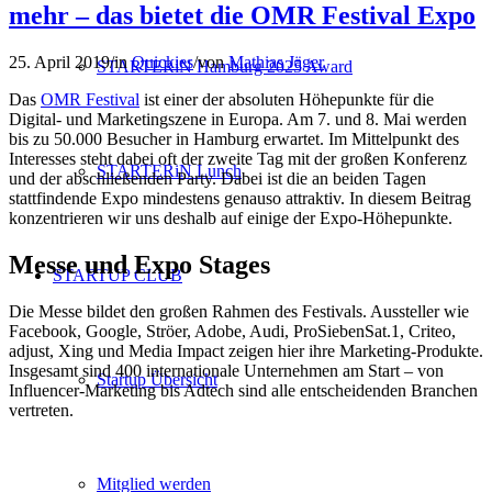
mehr – das bietet die OMR Festival Expo
25. April 2019
/
in
Quickies
/
von
Mathias Jäger
STARTERiN Hamburg 2025 Award
Das
OMR Festival
ist einer der absoluten Höhepunkte für die
Digital- und Marketingszene in Europa. Am 7. und 8. Mai werden
bis zu 50.000 Besucher in Hamburg erwartet. Im Mittelpunkt des
Interesses steht dabei oft der zweite Tag mit der großen Konferenz
STARTERiN Lunch
und der abschließenden Party. Dabei ist die an beiden Tagen
stattfindende Expo mindestens genauso attraktiv. In diesem Beitrag
konzentrieren wir uns deshalb auf einige der Expo-Höhepunkte.
Messe und Expo Stages
STARTUP CLUB
Die Messe bildet den großen Rahmen des Festivals. Aussteller wie
Facebook, Google, Ströer, Adobe, Audi, ProSiebenSat.1, Criteo,
adjust, Xing und Media Impact zeigen hier ihre Marketing-Produkte.
Insgesamt sind 400 internationale Unternehmen am Start – von
Startup Übersicht
Influencer-Marketing bis Adtech sind alle entscheidenden Branchen
vertreten.
Mitglied werden