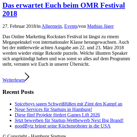
Das erwartet Euch beim OMR Festival
2018
27. Februar 2018
/
in
Allgemein
,
Events
/
von
Mathias Jäger
Das Online Marketing Rockstars Festival ist längst zu einem
Megaspektakel von internationaler Klasse herangewachsen. Auch
bei der mittlerweile achten Ausgabe am 22. und 23. März 2018
werden wieder einige Rekorde purzeln. Welche illustren Speaker
sich angekündigt haben und was sonst so alles auf dem Programm
steht, verraten wir Euch in unserer Übersicht.
Weiterlesen
Recent Posts
Spiceboys sagen Schweißfüßen mit Zimt den Kampf an
Neue Services für Startups in Hamburg!
Diese fünf Projekte fördert Games Lift 2026
Jetzt bewerben für Startup-Wettbewerb Next Big Brand!
goodBytz bringt seine Küchenroboter in die USA
© Copyright - Hamburg Startups