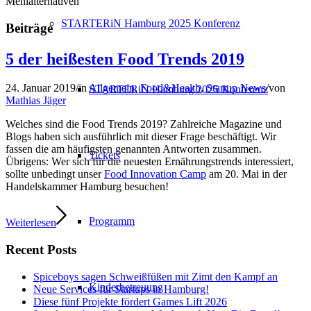
Mehlalternativen
STARTERiN Hamburg 2025 Konferenz
Beiträge
5 der heißesten Food Trends 2019
24. Januar 2019
/
in
Allgemein
,
Food&Health
,
Startup News
/
von
STARTERiN Hamburg 2025 Konferenz
Mathias Jäger
Welches sind die Food Trends 2019? Zahlreiche Magazine und
Blogs haben sich ausführlich mit dieser Frage beschäftigt. Wir
fassen die am häufigsten genannten Antworten zusammen.
Tickets
Übrigens: Wer sich für die neuesten Ernährungstrends interessiert,
sollte unbedingt unser
Food Innovation Camp
am 20. Mai in der
Handelskammer Hamburg besuchen!
Programm
Weiterlesen
Recent Posts
Spiceboys sagen Schweißfüßen mit Zimt den Kampf an
Kinderbetreuung
Neue Services für Startups in Hamburg!
Diese fünf Projekte fördert Games Lift 2026