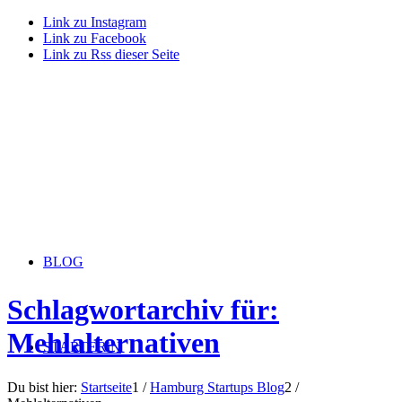
Link zu Instagram
Link zu Facebook
Link zu Rss dieser Seite
BLOG
Schlagwortarchiv für:
Mehlalternativen
STARTERiN
Du bist hier:
Startseite
1
/
Hamburg Startups Blog
2
/