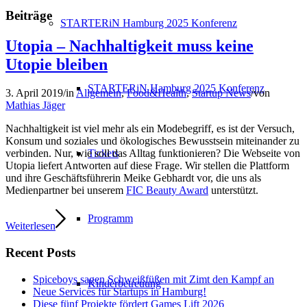
Beiträge
STARTERiN Hamburg 2025 Konferenz
Utopia – Nachhaltigkeit muss keine
Utopie bleiben
STARTERiN Hamburg 2025 Konferenz
3. April 2019
/
in
Allgemein
,
Food&Health
,
Startup News
/
von
Mathias Jäger
Nachhaltigkeit ist viel mehr als ein Modebegriff, es ist der Versuch,
Konsum und soziales und ökologisches Bewusstsein miteinander zu
Tickets
verbinden. Nur, wie soll das Alltag funktionieren? Die Webseite von
Utopia liefert Antworten auf diese Frage. Wir stellen die Plattform
und ihre Geschäftsführerin Meike Gebhardt vor, die uns als
Medienpartner bei unserem
FIC Beauty Award
unterstützt.
Programm
Weiterlesen
Recent Posts
Spiceboys sagen Schweißfüßen mit Zimt den Kampf an
Kinderbetreuung
Neue Services für Startups in Hamburg!
Diese fünf Projekte fördert Games Lift 2026